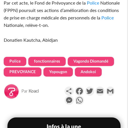
Par cet acte, le Fond de Prévoyance de la
Police
Nationale
(FPPN) poursuit ses actions d’amélioration des conditions
de prise en charge médicale des personnels de la
Police
Nationale, relève-t-on.
Donatien Kautcha, Abidjan
Police
fonctionnaires
Vagondo Diomandé
PREVOYANCE
Yopougon
Andokoi
Partager
Facebook
Twitter
Email
Gmail
Par
Koaci
Messenger
WhatsApp
Infos à la une