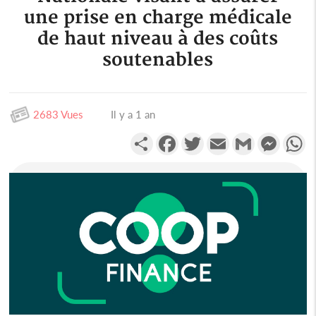
une prise en charge médicale
de haut niveau à des coûts
soutenables
2683 Vues
Il y a 1 an
Partager
Facebook
Twitter
Email
Gmail
Messen
W