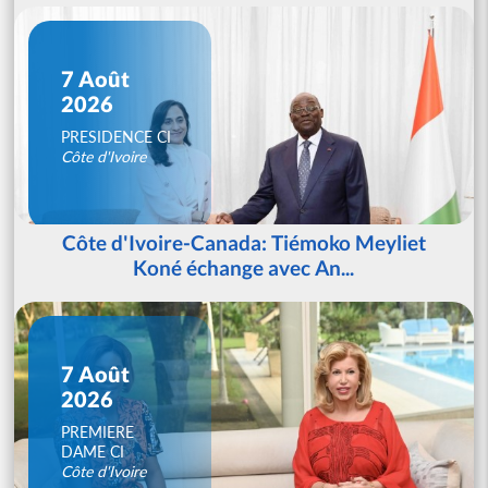
7 Août
2026
PRESIDENCE CI
Côte d'Ivoire
Côte d'Ivoire-Canada: Tiémoko Meyliet
Koné échange avec An...
7 Août
2026
PREMIERE
DAME CI
Côte d'Ivoire