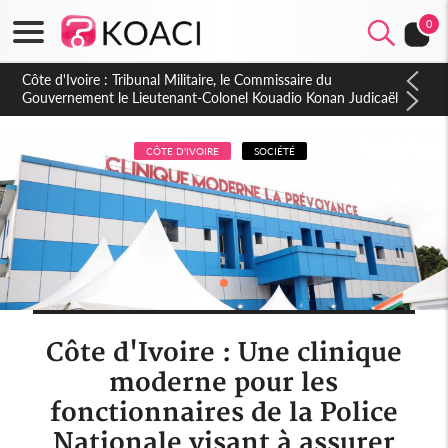
0
Burkina Faso : hausse de 75 FCFA du prix du litre du diesel à
la pompe
CÔTE D'IVOIRE
SOCIÉTÉ
Côte d'Ivoire : Une clinique
moderne pour les
fonctionnaires de la Police
Nationale visant à assurer