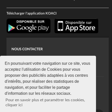
Télécharger l'application KOACI
NOUS CONTACTER
contact@koaci.com
koaci@yahoo.fr
En poursuivant votre navigation sur ce site, vous
+225 07 08 85 52 93
acceptez l'utilisation de Cookies pour vous
proposer des publicités adaptées à vos centres
d'intérêts, pour réaliser des statistiques de
NEWSLETTER
navigation, et pour faciliter le partage
Restez connecté via notre newsletter
d'information sur les réseaux sociaux.
S'abonner
Pour en savoir plus et paramétrer les cookies,
Se désabonner
cliquer ici