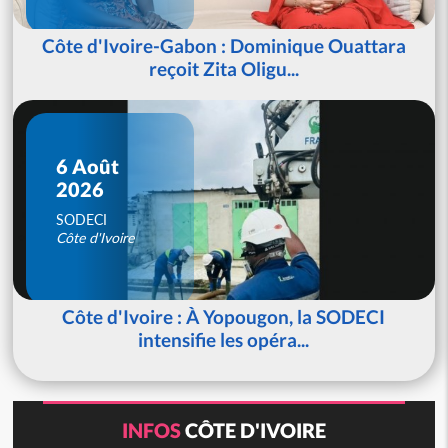
Côte d'Ivoire-Gabon : Dominique Ouattara
reçoit Zita Oligu...
6 Août
2026
SODECI
Côte d'Ivoire
Côte d'Ivoire : À Yopougon, la SODECI
intensifie les opéra...
INFOS
CÔTE D'IVOIRE