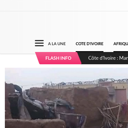
A LA UNE
COTE D'IVOIRE
AFRIQ
Côte d'Ivoire : Séi
FLASH INFO
dépigmentants da