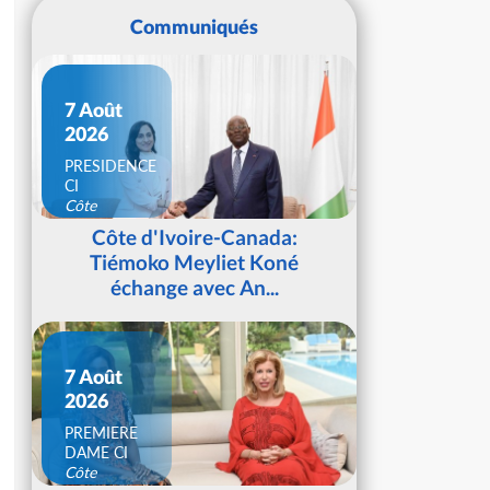
Communiqués
7 Août
2026
PRESIDENCE
CI
Côte
d'Ivoire
Côte d'Ivoire-Canada:
Tiémoko Meyliet Koné
échange avec An...
7 Août
2026
PREMIERE
DAME CI
Côte