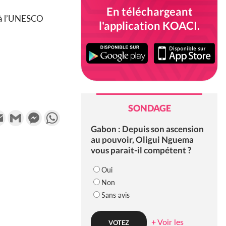
En téléchargeant
e à l’UNESCO
l'application KOACI.
SONDAGE
k
tter
Email
Gmail
Messenger
WhatsApp
Gabon : Depuis son ascension
au pouvoir, Oligui Nguema
vous parait-il compétent ?
Oui
Non
Sans avis
+ Voir les