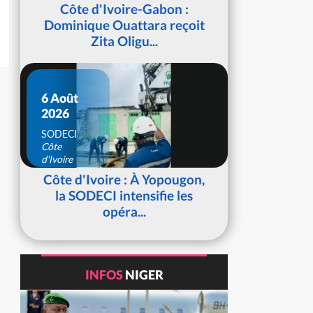
d'Ivoire
Côte d'Ivoire-Gabon :
Dominique Ouattara reçoit
Zita Oligu...
6 Août
2026
SODECI
Côte
d'Ivoire
Côte d'Ivoire : À Yopougon,
la SODECI intensifie les
opéra...
INFOS
NIGER