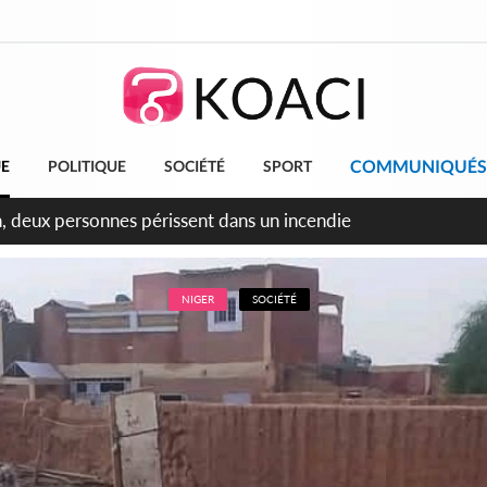
COMMUNIQUÉS
UE
POLITIQUE
SOCIÉTÉ
SPORT
leu, la célébration de la fête nationale transformée en vaste 
ngereux
NIGER
SOCIÉTÉ