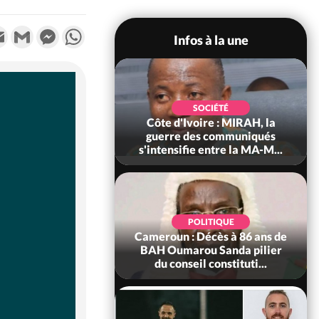
k
tter
Email
Gmail
Messenger
WhatsApp
Infos à la une
SOCIÉTÉ
SOCIÉTÉ
voire : Man, deux
Côte d'Ivoire : MIRAH, la
périssent dans un
guerre des communiqués
incendie
s'intensifie entre la MA-M...
SOCIÉTÉ
POLITIQUE
ire : Daloa, il tue
Cameroun : Décès à 86 ans de
ègue et cache 38
BAH Oumarou Sanda pilier
s dans une fo...
du conseil constituti...