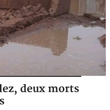
adez, deux morts
s