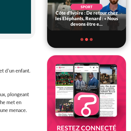
POLITIQUE
d'Ivoire : 66e
SPORT
versaire de
Côte d'Ivoire : De retour chez
ance, les Forces de
les Eléphants, Renard : « Nous
fense e...
devons être e...
t d’un enfant.
eux, plongeant
ophe met en
r une menace.
RESTEZ CONNECTÉ