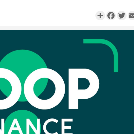
Partager
Faceboo
Twi
Côte d'I
personnes 
Côte d'Ivo
son coll
million