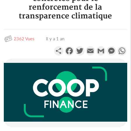
renforcement de la
transparence climatique
2362 Vues
Il y a 1 an
Partager
Facebook
Twitter
Email
Gmail
Messen
W