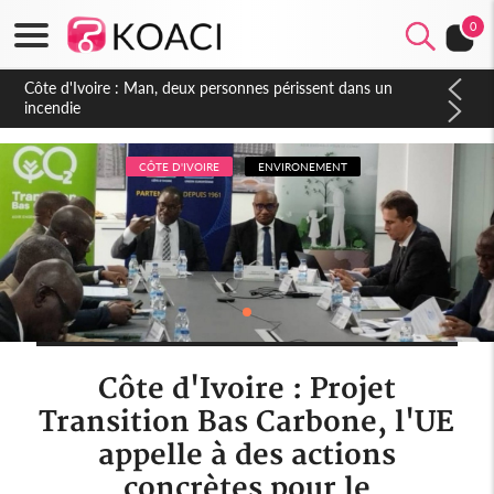
0
Côte d'Ivoire : Séileu, la célébration de la fête nationale
transformée en vaste campagne contre les produits
dépigmentants dangereux
CÔTE D'IVOIRE
ENVIRONEMENT
Côte d'Ivoire : Projet
Transition Bas Carbone, l'UE
appelle à des actions
concrètes pour le