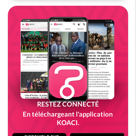
RESTEZ CONNECTÉ
En téléchargeant l'application
KOACI.