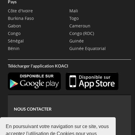
Pays
Côte d'Ivoire
Mali
Burkina Faso
Togo
Gabon
Cameroun
Congo
Congo (RDC)
Sénégal
Guinée
Bénin
Guinée Equatorial
Télécharger l'application KOACI
NOUS CONTACTER
contact@koaci.com
koaci@yahoo.fr
En poursuivant votre navigation sur ce site, vous
+225 07 08 85 52 93
acceptez l'utilisation de Cookies pour vous