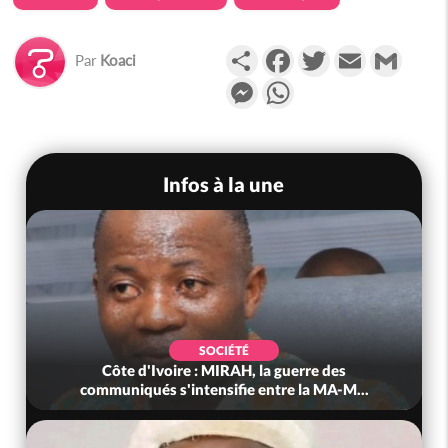
Partager
Facebook
Twitter
Email
Gmail
Par
Koaci
Messenger
WhatsApp
Infos à la une
SOCIÉTÉ
Côte d'Ivoire : MIRAH, la guerre des
communiqués s'intensifie entre la MA-M...