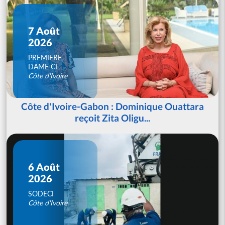
7 Août
2026
PREMIERE
DAME CI
Côte d'Ivoire
Côte d'Ivoire-Gabon : Dominique Ouattara
reçoit Zita Oligu...
6 Août
2026
SODECI
Côte d'Ivoire