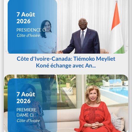
7 Août
2026
PRESIDENCE CI
Côte d'Ivoire
Côte d'Ivoire-Canada: Tiémoko Meyliet
Koné échange avec An...
7 Août
2026
PREMIERE
DAME CI
Côte d'Ivoire