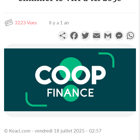
3223 Vues
Il y a 1 an
Partager
Facebook
Twitter
Email
Gmail
Messen
W
© Koaci.com - vendredi 18 juillet 2025 - 02:57