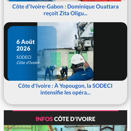
Côte d'Ivoire-Gabon : Dominique Ouattara
reçoit Zita Oligu...
6 Août
2026
SODECI
Côte d'Ivoire
Côte d'Ivoire : À Yopougon, la SODECI
intensifie les opéra...
INFOS
CÔTE D'IVOIRE