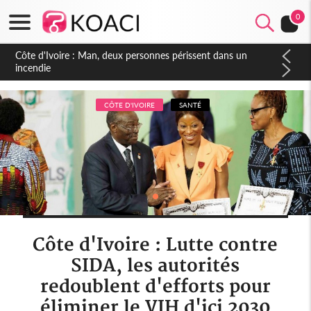
0
Côte d'Ivoire : Séileu, la célébration de la fête nationale
transformée en vaste campagne contre les produits
dépigmentants dangereux
CÔTE D'IVOIRE
SANTÉ
Côte d'Ivoire : Lutte contre
SIDA, les autorités
redoublent d'efforts pour
éliminer le VIH d'ici 2030