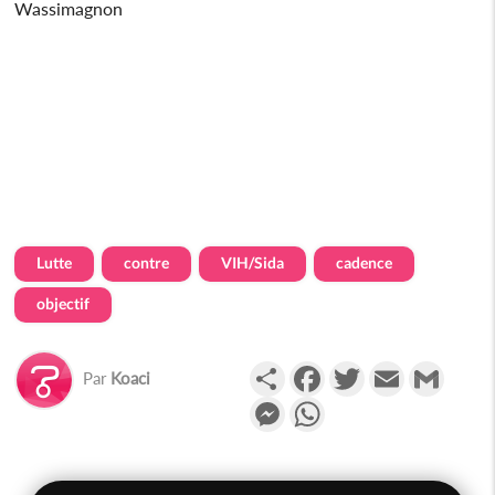
Wassimagnon
Lutte
contre
VIH/Sida
cadence
objectif
Partager
Facebook
Twitter
Email
Gmail
Par
Koaci
Messenger
WhatsApp