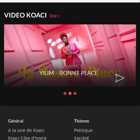
VIDEO KOACI
Voir+
RAP IVOIRE
YILIM - BONNE PLACE
Général
Thèmes
A la une de Koaci
Politique
Koaci Côte d'Ivoire
Société