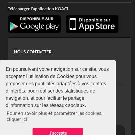
Télécharger l'application KOACI
NOUS CONTACTER
contact@koaci.com
koaci@yahoo.fr
En poursuivant votre navigation sur ce site, vous
+225 07 08 85 52 93
acceptez l'utilisation de Cookies pour vous
proposer des publicités adaptées à vos centres
d'intérêts, pour réaliser des statistiques de
NEWSLETTER
navigation, et pour faciliter le partage
Restez connecté via notre newsletter
d'information sur les réseaux sociaux.
S'abonner
Pour en savoir plus et paramétrer les cookies,
Se désabonner
cliquer ici
J'accepte