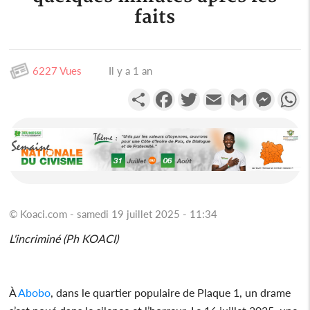
faits
6227 Vues
Il y a 1 an
Partager
Facebook
Twitter
Email
Gmail
Messen
W
© Koaci.com - samedi 19 juillet 2025 - 11:34
L'incriminé (Ph KOACI)
À
Abobo
, dans le quartier populaire de Plaque 1, un drame