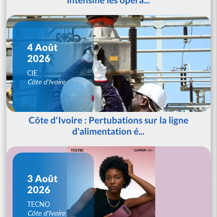
4 Août
2026
CIE
Côte d'Ivoire
Côte d'Ivoire : Pertubations sur la ligne
d'alimentation é...
3 Août
2026
TECNO
Côte d'Ivoire