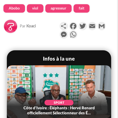
Abobo
viol
agresseur
fait
Partager
Facebook
Twitter
Email
Gmail
Par
Koaci
Messenger
WhatsApp
Infos à la une
SPORT
Côte d'Ivoire : Éléphants : Hervé Renard
officiellement Sélectionneur des É...