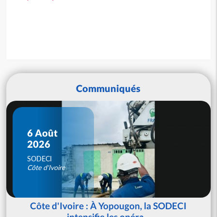
Communiqués
6 Août
2026
SODECI
Côte d'Ivoire
Côte d'Ivoire : À Yopougon, la SODECI
intensifie les opéra...