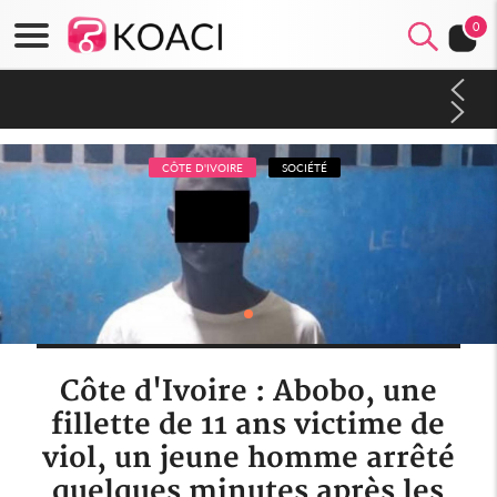
0
Cameroun : 5 combattants séparatistes neutralisés, le Mindef
dément les rumeurs d'exactions des civils
CÔTE D'IVOIRE
SOCIÉTÉ
Côte d'Ivoire : Abobo, une
fillette de 11 ans victime de
viol, un jeune homme arrêté
quelques minutes après les