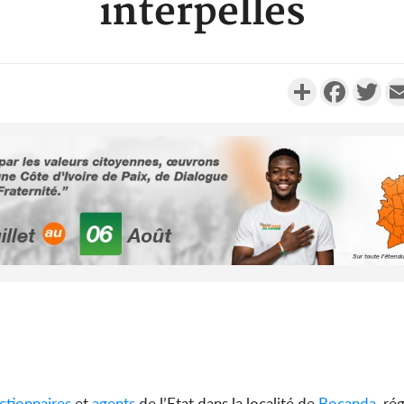
interpellés
Partager
Faceboo
Twi
Côte d'Ivo
des 100 00
le SYN
Côte d'I
tragiques
ayant fa
ctionnaires
et
agents
de l’Etat dans la localité de
Bocanda
, ré