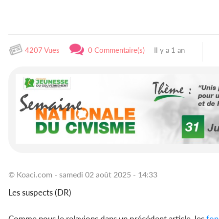
4207 Vues
0 Commentaire(s)
Il y a 1 an
© Koaci.com - samedi 02 août 2025 - 14:33
Les suspects (DR)
Comme nous le relayions dans un précédent article, les
fon