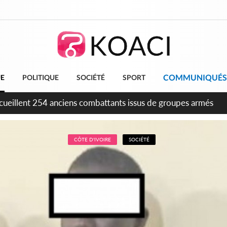
COMMUNIQUÉS
UE
POLITIQUE
SOCIÉTÉ
SPORT
tion FIF, le frère de feu Sidy Diallo se lance dans la course
CÔTE D'IVOIRE
SOCIÉTÉ