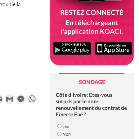
trouble la
RESTEZ CONNECTÉ
En téléchargeant
l'application KOACI.
SONDAGE
Côte d'Ivoire: Etes-vous
k
tter
Email
Gmail
Messenger
WhatsApp
surpris par le non-
renouvellement du contrat de
Emerse Faé ?
Oui
Non