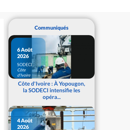
Communiqués
6 Août
2026
SODECI
Côte
d'Ivoire
Côte d'Ivoire : À Yopougon,
la SODECI intensifie les
opéra...
4 Août
2026