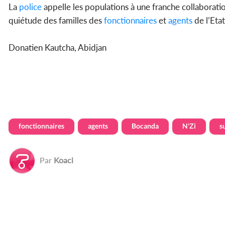
La
police
appelle les populations à une franche collaboration
quiétude des familles des
fonctionnaires
et
agents
de l’Eta
Donatien Kautcha, Abidjan
fonctionnaires
agents
Bocanda
N'Zi
s
Par
Koaci