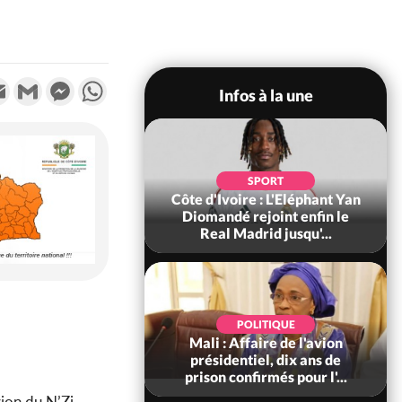
k
tter
Email
Gmail
Messenger
WhatsApp
Infos à la une
SOCIÉTÉ
SPORT
ire : Fin du rachat
Côte d'Ivoire : L'Eléphant Yan
0 tonnes de cacao,
Diomandé rejoint enfin le
ARFA-CI co...
Real Madrid jusqu'...
POLITIQUE
POLITIQUE
voire : Violences
Mali : Affaire de l'avion
 à Kossandji (Mé)
présidentiel, dix ans de
it 03 morts, A...
prison confirmés pour l'...
gion du N’Zi