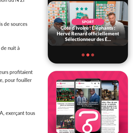
SOCIÉTÉ
SPORT
is de sources
ire : « On ne veut
Côte d'Ivoire : Éléphants :
chez nous », crient
Hervé Renard officiellement
abitants d...
Sélectionneur des É...
 de nuit à
urs profitaient
e, pour fouiller
A, exerçant tous