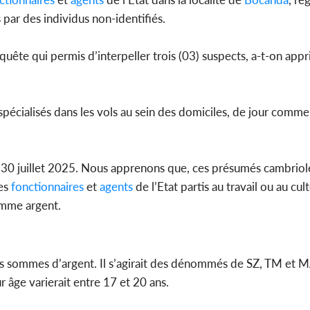
 par des individus non-identifiés.
uête qui permis d’interpeller trois (03) suspects, a-t-on appr
Côte d'Ivo
pas mourir 
des h
spécialisés dans les vols au sein des domiciles, de jour comme
 30 juillet 2025. Nous apprenons que, ces présumés cambriole
des
fonctionnaires
et
agents
de l’Etat partis au travail ou au cult
comme argent.
s sommes d’argent. Il s’agirait des dénommés de SZ, TM et M
r âge varierait entre 17 et 20 ans.