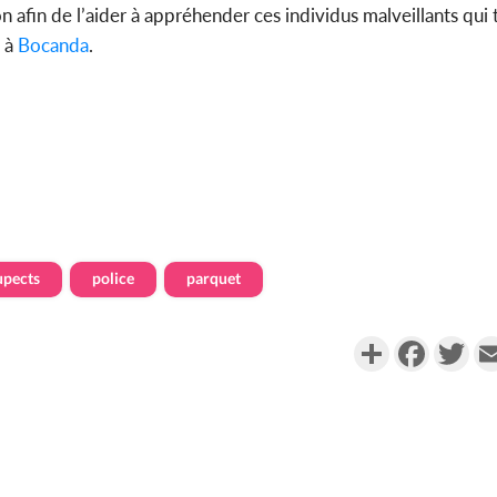
 afin de l’aider à appréhender ces individus malveillants qui 
t à
Bocanda
.
upects
police
parquet
Partager
Faceboo
Twi