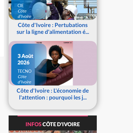
CIE
Côte
d'Ivoire
Côte d'Ivoire : Pertubations
sur la ligne d'alimentation é...
3 Août
2026
TECNO
Côte
d'Ivoire
Côte d'Ivoire : L'économie de
l'attention : pourquoi les j...
INFOS
CÔTE D'IVOIRE