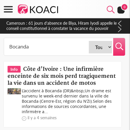
0
Côte d'Ivoire : Fin de la pagaille au PDCI-RDA, Lessiehi bannit
les mouvements sauvages
Côte d'Ivoire : Une infirmière
Info
enceinte de six mois perd tragiquement
la vie dans un accident de motos
L’accident à Bocanda (DR)&nbsp;Un drame est
survenu le week-end dernier dans la ville de
Bocanda (Centre-Est, région du N’Zi).Selon des
informations de sources concordantes, une
infirmière a...
il y a 4 semaines