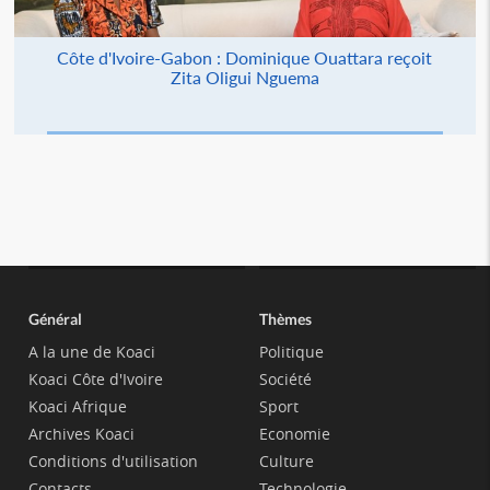
Côte d'Ivoire-Gabon : Dominique Ouattara reçoit
Zita Oligui Nguema
Général
Thèmes
A la une de Koaci
Politique
Koaci Côte d'Ivoire
Société
Koaci Afrique
Sport
Archives Koaci
Economie
Conditions d'utilisation
Culture
Contacts
Technologie