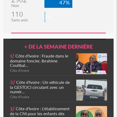
47%
Non
110
2%
Sans avis
+ DE LA SEMAINE DERNIÈRE
1/
Côte d'Ivoire : Fraude dans le
domaine foncier, Ibrahime
Coulibal...
Côte d'Ivoire
2/
Côte d'Ivoire : Un véhicule de
la GESTOCI circulant avec un
numér...
Côte d'Ivoire
3/
Côte d'Ivoire : L'établissement
de la CNI pour les enfants dès