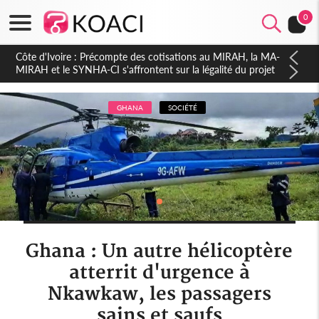
0
Côte d'Ivoire : Indépendance 2026, Thiam plaide pour un
environnement démocratique plus apaisé
GHANA
SOCIÉTÉ
Ghana : Un autre hélicoptère
atterrit d'urgence à
Nkawkaw, les passagers
sains et saufs