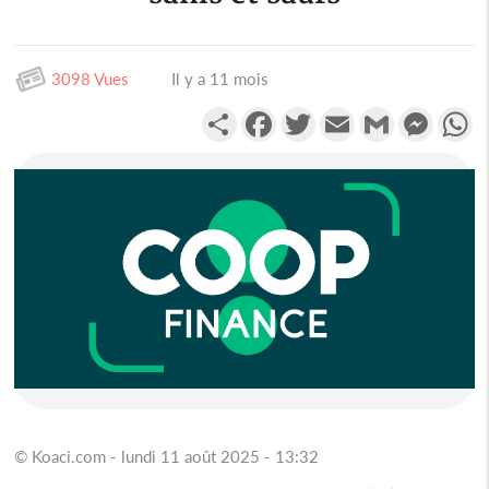
3098 Vues
Il y a 11 mois
Partager
Facebook
Twitter
Email
Gmail
Messen
W
© Koaci.com - lundi 11 août 2025 - 13:32