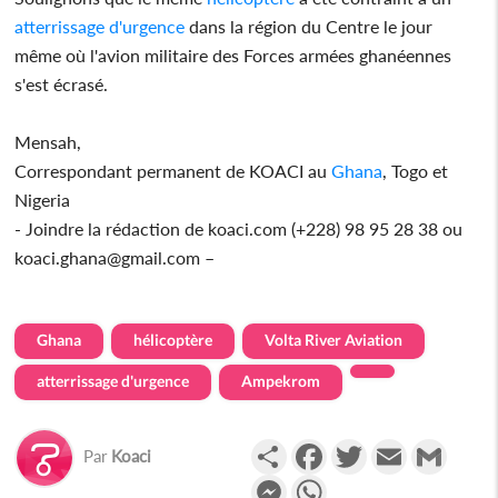
atterrissage d'urgence
dans la région du Centre le jour
même où l'avion militaire des Forces armées ghanéennes
s'est écrasé.
Mensah,
Correspondant permanent de KOACI au
Ghana
, Togo et
Nigeria
- Joindre la rédaction de koaci.com (+228) 98 95 28 38 ou
koaci.ghana@gmail.com –
Ghana
hélicoptère
Volta River Aviation
atterrissage d'urgence
Ampekrom
Partager
Facebook
Twitter
Email
Gmail
Par
Koaci
Messenger
WhatsApp