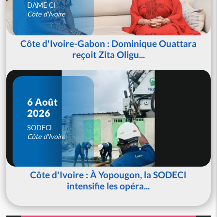
DAME CI
Côte d'Ivoire
Côte d'Ivoire-Gabon : Dominique Ouattara
reçoit Zita Oligu...
6 Août
2026
SODECI
Côte d'Ivoire
Côte d'Ivoire : À Yopougon, la SODECI
intensifie les opéra...