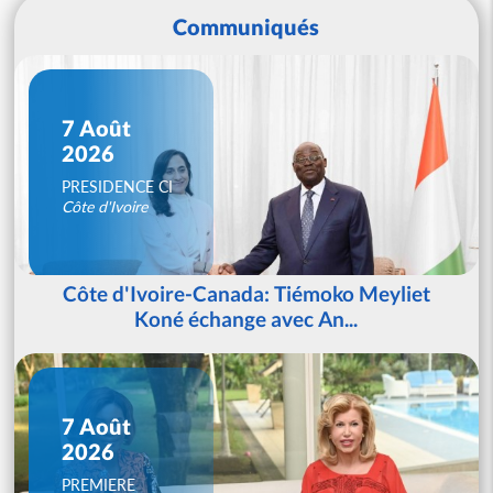
Communiqués
7 Août
2026
PRESIDENCE CI
Côte d'Ivoire
Côte d'Ivoire-Canada: Tiémoko Meyliet
Koné échange avec An...
7 Août
2026
PREMIERE