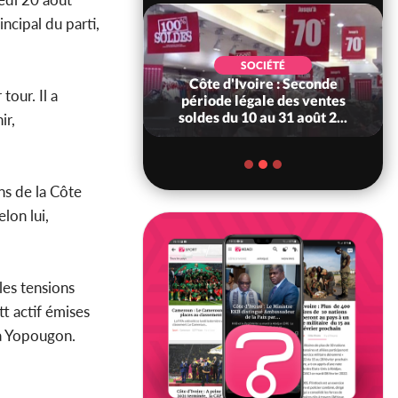
ncipal du parti,
SPORT
SOCIÉTÉ
oire : Éléphants :
Côte d'Ivoire : Seconde
tour. Il a
rd officiellement
période légale des ventes
onneur des É...
soldes du 10 au 31 août 2...
ir,
ns de la Côte
lon lui,
les tensions
t actif émises
 à Yopougon.