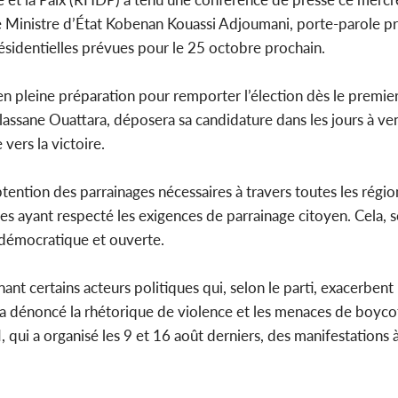
e Ministre d’État Kobenan Kouassi Adjoumani, porte-parole pri
ésidentielles prévues pour le 25 octobre prochain.
Côte d'Iv
en pleine préparation pour remporter l’élection dès le premier 
Hervé Rena
Sélecti
assane Ouattara, déposera sa candidature dans les jours à ven
vers la victoire.
tention des parrainages nécessaires à travers toutes les régio
ques ayant respecté les exigences de parrainage citoyen. Cela, se
 démocratique et ouverte.
t certains acteurs politiques qui, selon le parti, exacerbent 
i a dénoncé la rhétorique de violence et les menaces de boycot
ui a organisé les 9 et 16 août derniers, des manifestations