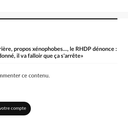
rière, propos xénophobes..., le RHDP dénonce :
nné, il va falloir que ça s'arrête»
ommenter ce contenu.
votre compte