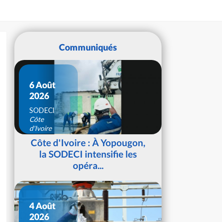
Communiqués
6 Août
2026
SODECI
Côte
d'Ivoire
Côte d'Ivoire : À Yopougon,
la SODECI intensifie les
opéra...
4 Août
2026