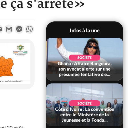
e ça s'arrête»
k
tter
Email
Gmail
Messenger
WhatsApp
Infos à la une
SOCIÉTÉ
SOCIÉTÉ
re : Kossandji sous
Ghana : Affaire Bangoura,
ois morts après une
son avocat alerte sur une
t de viole...
présumée tentative d'e...
POLITIQUE
SOCIÉTÉ
ire : Indépendance
Côte d'Ivoire : La convention
scours très attendu
entre le Ministère de la
R Alassane...
Jeunesse et la Fonda...
edi 20 août