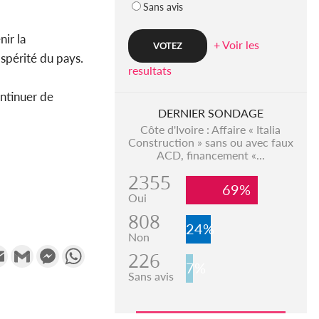
Sans avis
nir la
+ Voir les
spérité du pays.
resultats
ontinuer de
DERNIER SONDAGE
Côte d'Ivoire : Affaire « Italia
Construction » sans ou avec faux
ACD, financement «...
2355
69%
Oui
808
24%
Non
k
tter
Email
Gmail
Messenger
WhatsApp
226
7%
Sans avis