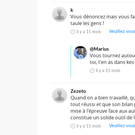
k
Vous dénoncez mais vous fait
taule les gens !
Veuillez vou
il y a 11 mois
@Marius
Vous tournez autour
toi, t'en as dans kes
il y a 11 mois
Zezeto
Quand on a bien travaillé, q
tout réussi et que son bilan
mise à l'épreuve face aux aut
constitue un solide outil de
Veuillez vou
il y a 11 mois