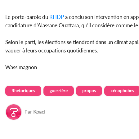
Le porte-parole du
RHDP
a conclu son intervention en appel
candidature d’Alassane Ouattara, qu’il considère comme le 
Selon le parti, les élections se tiendront dans un climat ap
vaquer à leurs occupations quotidiennes.
Wassimagnon
Rhétoriques
guerrière
propos
xénophobes
Par
Koaci