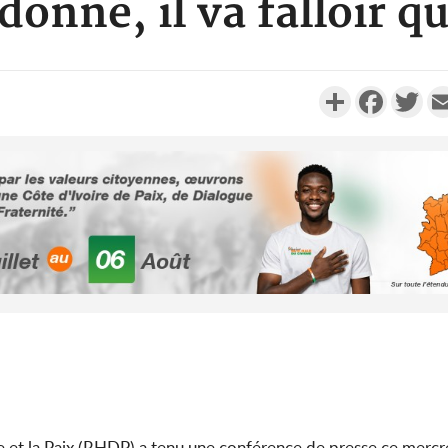
onné, il va falloir qu
Partager
Faceboo
Twi
Côte d'Ivoi
le choc, tr
nui
Côte d'Ivo
2026, le di
du P
et la Paix (RHDP) a tenu une conférence de presse ce mercr