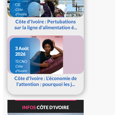
CIE
Côte
d'Ivoire
Côte d'Ivoire : Pertubations
sur la ligne d'alimentation é...
3 Août
2026
TECNO
Côte
d'Ivoire
Côte d'Ivoire : L'économie de
l'attention : pourquoi les j...
INFOS
CÔTE D'IVOIRE