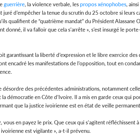
ue
guerrière
, la violence verbale, les
propos
xénophobes
, ains
nt juré d’empêcher la tenue du scrutin du 25 octobre si leurs 
qu’ils qualifient de “quatrième mandat” du Président Alassane 
 donné, il va falloir que cela s’arrête », s’est insurgé le port
it garantissant la liberté d’expression et le libre exercice des 
i ont encadré les manifestations de l’opposition, tout en cond
lence.
e désordre des précédentes administrations, notamment celle
 la démocratie en Côte d’Ivoire. Il a mis en garde ceux qui po
firmant que la justice ivoirienne est en état de veille permanen
z, vous en payez le prix. Que ceux qui s’agitent réfléchissent à
ivoirienne est vigilante », a-t-il prévenu.