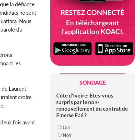
i que la défiance
RESTEZ CONNECTÉ
candidats ne sont
Ouattara. Nous
En téléchargeant
e-parole du
l'application KOACI.
droits
amnant les
SONDAGE
 de Laurent
Côte d'Ivoire: Etes-vous
urraient croire
surpris par le non-
te.
renouvellement du contrat de
Emerse Faé ?
 deux fois avant
Oui
Non