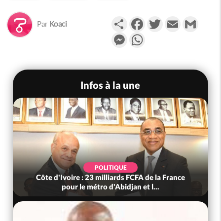
Partager
Facebook
Twitter
Email
Gmail
Par
Koaci
Messenger
WhatsApp
Infos à la une
POLITIQUE
Côte d'Ivoire : 23 milliards FCFA de la France
pour le métro d'Abidjan et l...