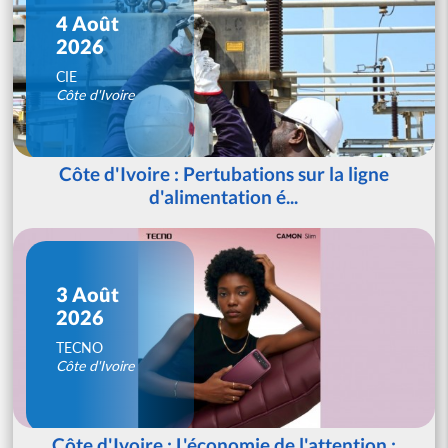
4 Août
2026
CIE
Côte d'Ivoire
Côte d'Ivoire : Pertubations sur la ligne
d'alimentation é...
3 Août
2026
TECNO
Côte d'Ivoire
Côte d'Ivoire : L'économie de l'attention :