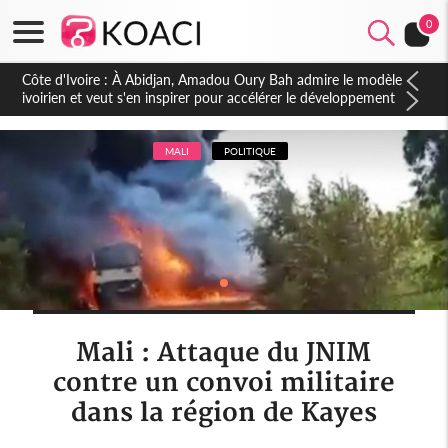
0
Côte d'Ivoire : 23 milliards FCFA de la France pour le métro
d'Abidjan et les Agoras : un nouveau coup d'accélérateur aux
projets structurants
MALI
POLITIQUE
Mali : Attaque du JNIM
contre un convoi militaire
dans la région de Kayes