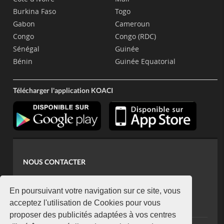
Burkina Faso
Togo
Gabon
Cameroun
Congo
Congo (RDC)
Sénégal
Guinée
Bénin
Guinée Equatorial
Télécharger l'application KOACI
NOUS CONTACTER
contact@koaci.com
koaci@yahoo.fr
En poursuivant votre navigation sur ce site, vous
+225 07 08 85 52 93
acceptez l'utilisation de Cookies pour vous
proposer des publicités adaptées à vos centres