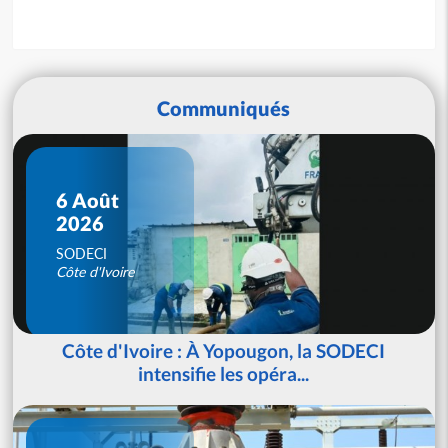
Communiqués
6 Août
2026
SODECI
Côte d'Ivoire
Côte d'Ivoire : À Yopougon, la SODECI
intensifie les opéra...