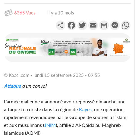
6365 Vues
Il y a 10 mois
Partager
Facebook
Twitter
Email
Gmail
Messen
W
© Koaci.com - lundi 15 septembre 2025 - 09:55
Attaque
d'un convoi
L’armée malienne a annoncé avoir repoussé dimanche une
attaque terroriste dans la région de
Kayes
, une opération
rapidement revendiquée par le Groupe de soutien à l’islam
et aux musulmans (
JNIM
), affilié à Al-Qaïda au Maghreb
islamique (AQMI).