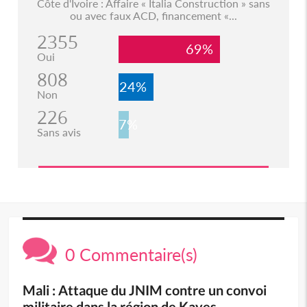
Côte d'Ivoire : Affaire « Italia Construction » sans
ou avec faux ACD, financement «...
2355
69%
Oui
808
24%
Non
226
7%
Sans avis
0 Commentaire(s)
Mali : Attaque du JNIM contre un convoi
militaire dans la région de Kayes