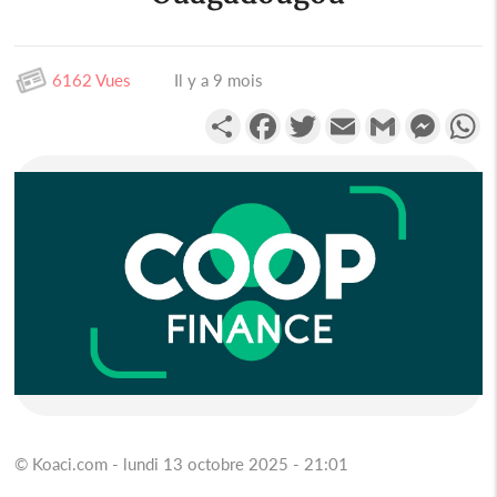
6162 Vues
Il y a 9 mois
Partager
Facebook
Twitter
Email
Gmail
Messen
W
© Koaci.com - lundi 13 octobre 2025 - 21:01