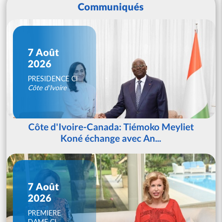
Communiqués
7 Août
2026
PRESIDENCE CI
Côte d'Ivoire
Côte d'Ivoire-Canada: Tiémoko Meyliet
Koné échange avec An...
7 Août
2026
PREMIERE
DAME CI