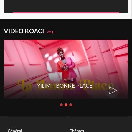
VIDEO KOACI
Voir+
RAP IVOIRE
YILIM - BONNE PLACE
Général
Thèmes