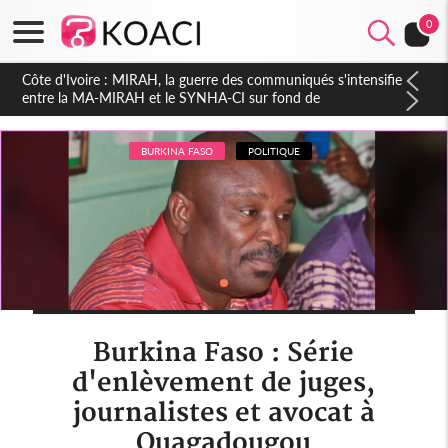
0
Côte d'Ivoire : Indépendance 2026, Thiam plaide pour un
environnement démocratique plus apaisé
BURKINA FASO
POLITIQUE
Burkina Faso : Série
d'enlèvement de juges,
journalistes et avocat à
Ouagadougou