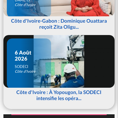
Côte d'Ivoire
Côte d'Ivoire-Gabon : Dominique Ouattara
reçoit Zita Oligu...
6 Août
2026
SODECI
Côte d'Ivoire
Côte d'Ivoire : À Yopougon, la SODECI
intensifie les opéra...