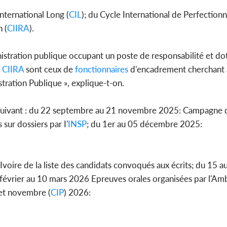
nternational Long (
CIL
); du Cycle International de Perfection
 (
CIIRA
).
istration publique occupant un poste de responsabilité et dot
e
CIIRA
sont ceux de
fonctionnaires
d'encadrement cherchant à
ration Publique », explique-t-on.
 suivant : du 22 septembre au 21 novembre 2025: Campagne d'
sur dossiers par I'
INSP
; du 1er au 05 décembre 2025:
Ivoire de la liste des candidats convoqués aux écrits; du 15
février au 10 mars 2026 Epreuves orales organisées par l'Am
 et novembre (
CIP
) 2026: