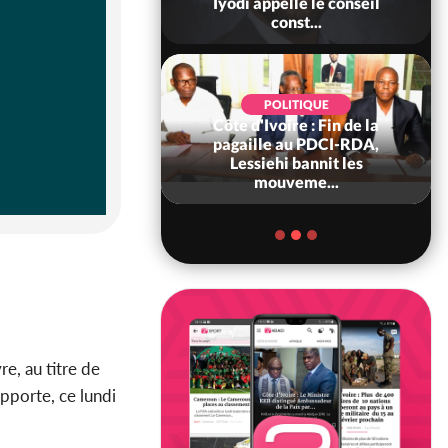
Ouattara accorde
Iyodi appelle le conseil
âce à 4 661...
const...
POLITIQUE
POLITIQUE
d'Ivoire : 66è
Côte d'Ivoire : Fin de la
versaire de
pagaille au PDCI-RDA,
ndance, Alassane
Lessiehi bannit les
ara prome...
mouveme...
vre, au titre de
pporte, ce lundi