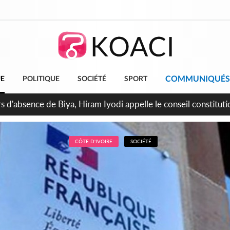
COMMUNIQUÉS
UE
POLITIQUE
SOCIÉTÉ
SPORT
n de la pagaille au PDCI-RDA, Lessiehi bannit les mouvements
CÔTE D'IVOIRE
SOCIÉTÉ