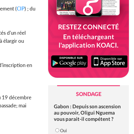
nement (
CIP
) ; du
RESTEZ CONNECTÉ
és d'un réel
En téléchargeant
 élargir ou
l'application KOACI.
inscription en
SONDAGE
 au 19 décembre
bassade; mai
Gabon : Depuis son ascension
au pouvoir, Oligui Nguema
vous parait-il compétent ?
Oui