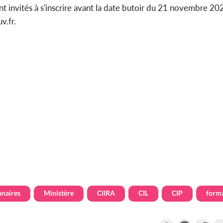
t invités à s'inscrire avant la date butoir du 21 novembre 202
v.fr.
nnaires
Ministère
CIIRA
CIL
CIP
form
Partager
Faceboo
Twi