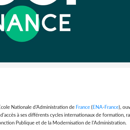
Alassane 
la gr
Côte 
anni
l'indépe
Ouatt
Ecole Nationale d'Administration de
France
(
ENA
-
France
), ou
accès à ses différents cycles internationaux de formation, ra
onction Publique et de la Modernisation de l’Administration.