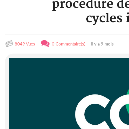
procédure de
cycles
8049 Vues
0 Commentaire(s)
Il y a 9 mois