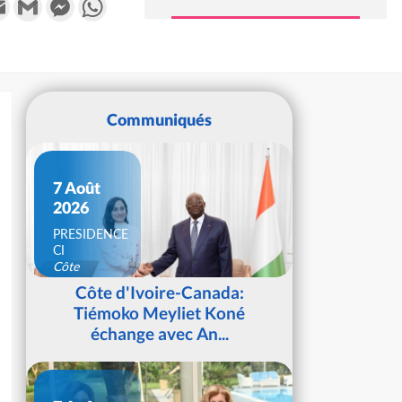
Communiqués
7 Août
2026
PRESIDENCE
CI
Côte
d'Ivoire
Côte d'Ivoire-Canada:
Tiémoko Meyliet Koné
échange avec An...