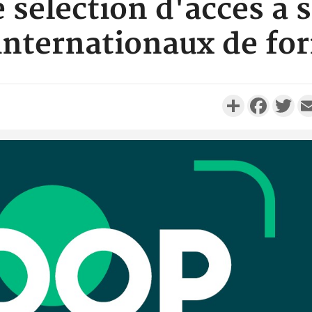
 sélection d'accès à s
 internationaux de fo
Partager
Faceboo
Twi
Côte d'I
promet des
les dégu
Côte d'Ivoi