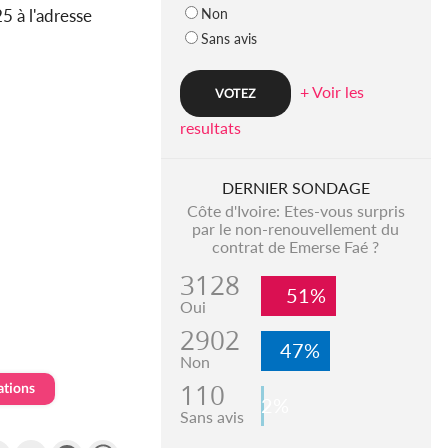
Non
5 à l'adresse
Sans avis
+ Voir les
resultats
DERNIER SONDAGE
Côte d'Ivoire: Etes-vous surpris
par le non-renouvellement du
contrat de Emerse Faé ?
3128
51%
Oui
2902
47%
Non
110
ations
2%
Sans avis
k
tter
Email
Gmail
Messenger
WhatsApp