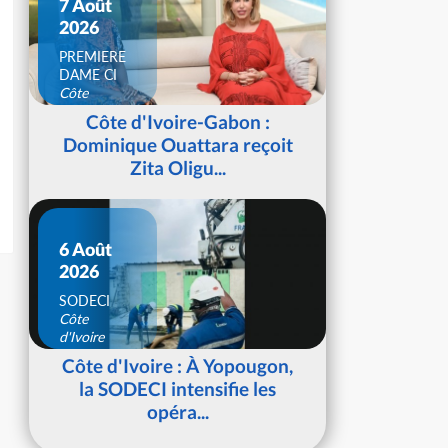
7 Août
2026
PREMIERE
DAME CI
Côte
d'Ivoire
Côte d'Ivoire-Gabon :
Dominique Ouattara reçoit
Zita Oligu...
6 Août
2026
SODECI
Côte
d'Ivoire
Côte d'Ivoire : À Yopougon,
la SODECI intensifie les
opéra...