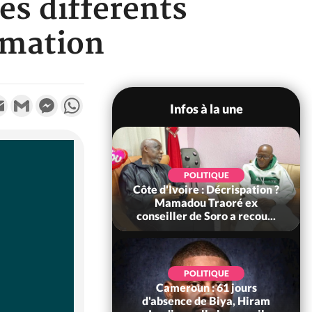
es différents
rmation
k
tter
Email
Gmail
Messenger
WhatsApp
Infos à la une
SOCIÉTÉ
POLITIQUE
voire : Ouattara
Côte d'Ivoire : Décrispation ?
 sanctions contre
Mamadou Traoré ex
erpissements i...
conseiller de Soro a recou...
POLITIQUE
Cameroun : 61 jours
POLITIQUE
re : Fête nationale,
d'absence de Biya, Hiram