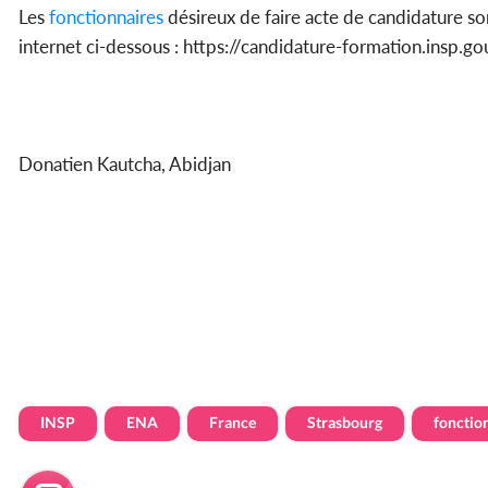
Les
fonctionnaires
désireux de faire acte de candidature son
internet ci-dessous : https://candidature-formation.insp.gou
Donatien Kautcha, Abidjan
INSP
ENA
France
Strasbourg
fonctio