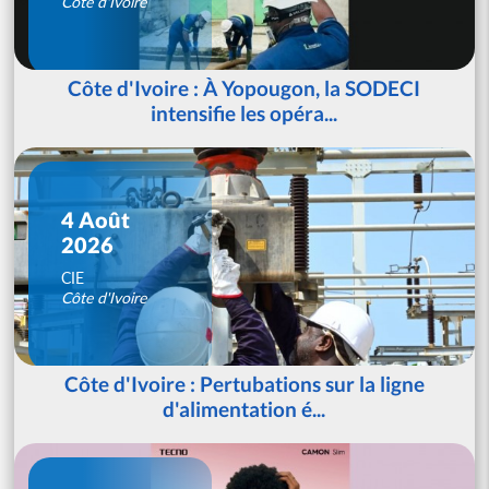
Côte d'Ivoire
Côte d'Ivoire : À Yopougon, la SODECI
intensifie les opéra...
4 Août
2026
CIE
Côte d'Ivoire
Côte d'Ivoire : Pertubations sur la ligne
d'alimentation é...