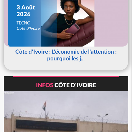
3 Août
2026
TECNO
Côte d'Ivoire
Côte d'Ivoire : L'économie de l'attention :
pourquoi les j...
INFOS
CÔTE D'IVOIRE