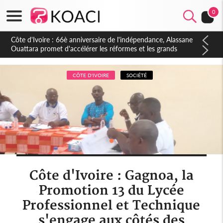
0
Côte d'Ivoire : À Abidjan, Amadou Oury Bah admire le modèle
ivoirien et veut s'en inspirer pour accélérer le développement
de la Guinée
CÔTE D'IVOIRE
SOCIÉTÉ
Côte d'Ivoire : Gagnoa, la
Promotion 13 du Lycée
Professionnel et Technique
s'engage aux côtés des