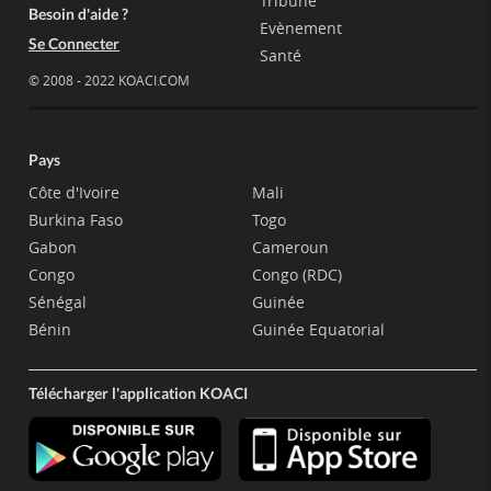
Tribune
Besoin d'aide ?
Evènement
Se Connecter
Santé
© 2008 - 2022 KOACI.COM
Pays
Côte d'Ivoire
Mali
Burkina Faso
Togo
Gabon
Cameroun
Congo
Congo (RDC)
Sénégal
Guinée
Bénin
Guinée Equatorial
Télécharger l'application KOACI