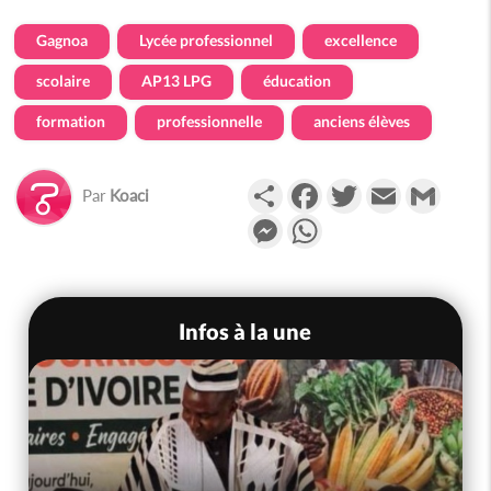
Gagnoa
Lycée professionnel
excellence
scolaire
AP13 LPG
éducation
formation
professionnelle
anciens élèves
Partager
Facebook
Twitter
Email
Gmail
Par
Koaci
Messenger
WhatsApp
Infos à la une