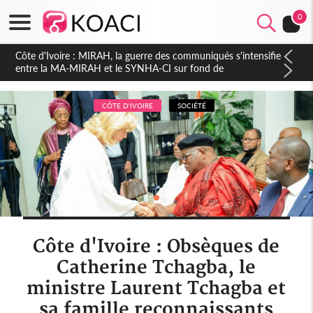
0
Côte d'Ivoire : Indépendance 2026, Thiam plaide pour un
environnement démocratique plus apaisé
CÔTE D'IVOIRE
SOCIÉTÉ
Côte d'Ivoire : Obsèques de
Catherine Tchagba, le
ministre Laurent Tchagba et
sa famille reconnaissants