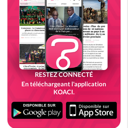
RESTEZ CONNECTÉ
En téléchargeant l'application
KOACI.