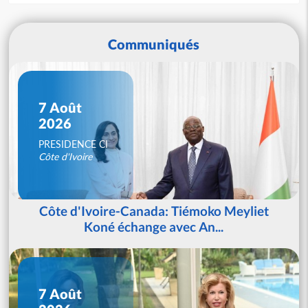
Communiqués
7 Août
2026
PRESIDENCE CI
Côte d'Ivoire
Côte d'Ivoire-Canada: Tiémoko Meyliet
Koné échange avec An...
7 Août