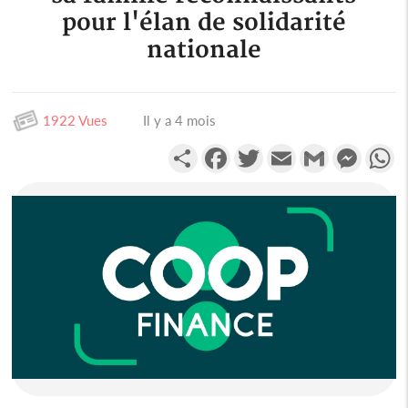
pour l'élan de solidarité
nationale
1922 Vues
Il y a 4 mois
Partager
Facebook
Twitter
Email
Gmail
Messen
W