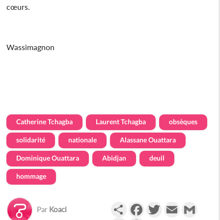
cœurs.
Wassimagnon
Catherine Tchagba
Laurent Tchagba
obsèques
solidarité
nationale
Alassane Ouattara
Dominique Ouattara
Abidjan
deuil
hommage
Partager
Facebook
Twitter
Email
Gmail
Par
Koaci