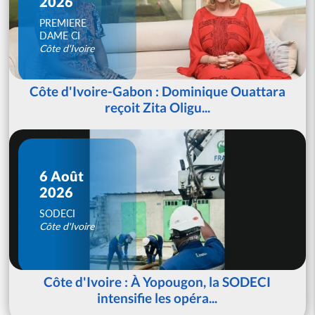
2026
PREMIERE
DAME CI
Côte d'Ivoire
Côte d'Ivoire-Gabon : Dominique Ouattara
reçoit Zita Oligu...
6 Août
2026
SODECI
Côte d'Ivoire
Côte d'Ivoire : À Yopougon, la SODECI
intensifie les opéra...