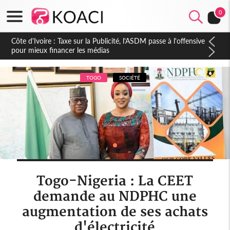
0
Côte d'Ivoire : Industrie des loisirs, Cocody, laboratoire du
futur hub touristique africain, un secteur en pleine révolution
TOGO
SOCIÉTÉ
Togo-Nigeria : La CEET
demande au NDPHC une
augmentation de ses achats
d'électricité