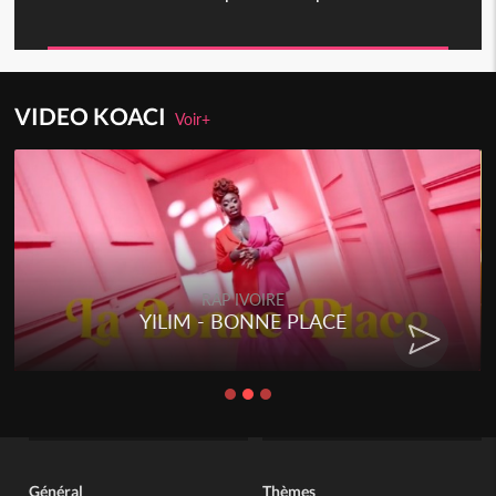
VIDEO KOACI
Voir+
RAP IVOIRE
YILIM - BONNE PLACE
RENAR
Général
Thèmes