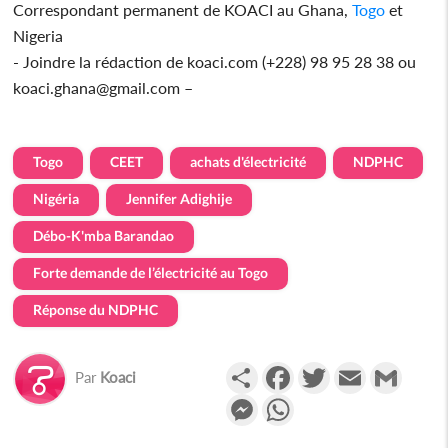
Correspondant permanent de KOACI au Ghana,
Togo
et
Nigeria
- Joindre la rédaction de koaci.com (+228) 98 95 28 38 ou
koaci.ghana@gmail.com –
Togo
CEET
achats d'électricité
NDPHC
Nigéria
Jennifer Adighije
Débo-K'mba Barandao
Forte demande de l’électricité au Togo
Réponse du NDPHC
Partager
Facebook
Twitter
Email
Gmail
Par
Koaci
Messenger
WhatsApp