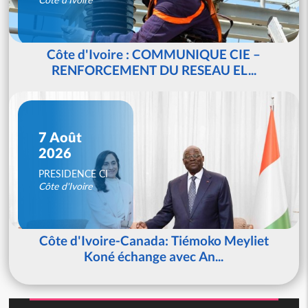
Côte d'Ivoire : COMMUNIQUE CIE –
RENFORCEMENT DU RESEAU EL...
7 Août
2026
PRESIDENCE CI
Côte d'Ivoire
Côte d'Ivoire-Canada: Tiémoko Meyliet
Koné échange avec An...