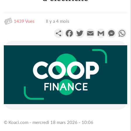
1439 Vues
Il y a 4 mois
Partager
Facebook
Twitter
Email
Gmail
Messen
W
© Koaci.com - mercredi 18 mars 2026 - 10:06