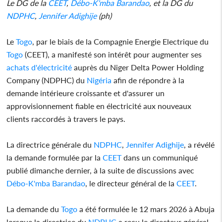
Le DG de la
CEET
,
Débo-K'mba Barandao
, et la DG du
NDPHC
,
Jennifer Adighije
(ph)
Le
Togo
, par le biais de la Compagnie Energie Electrique du
Togo
(CEET), a manifesté son intérêt pour augmenter ses
achats d'électricité
auprès du Niger Delta Power Holding
Company (NDPHC) du
Nigéria
afin de répondre à la
demande intérieure croissante et d'assurer un
approvisionnement fiable en électricité aux nouveaux
clients raccordés à travers le pays.
La directrice générale du
NDPHC
,
Jennifer Adighije
, a révélé
la demande formulée par la
CEET
dans un communiqué
publié dimanche dernier, à la suite de discussions avec
Débo-K'mba Barandao
, le directeur général de la
CEET
.
La demande du
Togo
a été formulée le 12 mars 2026 à Abuja
lorsque la directrice du
NDPHC
a reçu le directeur général