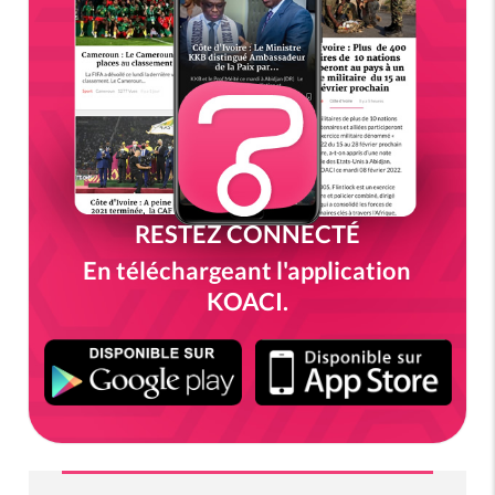
RESTEZ CONNECTÉ
En téléchargeant l'application
KOACI.