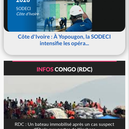
SODECI
Côte d'Ivoire
Côte d'Ivoire : À Yopougon, la SODECI
intensifie les opéra...
INFOS
CONGO (RDC)
RDC : Un bateau immobilisé après un cas suspect