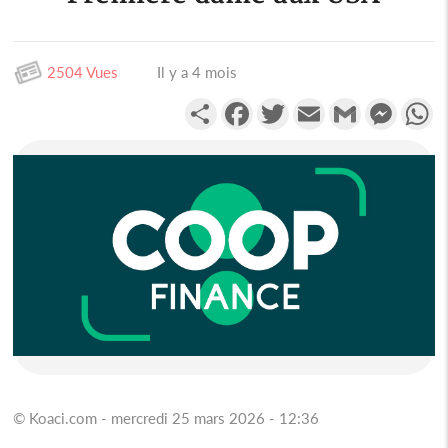
2504 Vues
Il y a 4 mois
Partager
Facebook
Twitter
Email
Gmail
Messen
W
© Koaci.com - mercredi 25 mars 2026 - 12:36