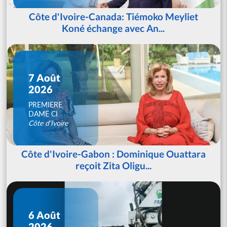
Côte d'Ivoire-Canada: Tiémoko Meyliet
Koné échange avec An...
7 Août
2026
PREMIERE
DAME CI
Côte d'Ivoire
Côte d'Ivoire-Gabon : Dominique Ouattara
reçoit Zita Oligu...
6 Août
2026