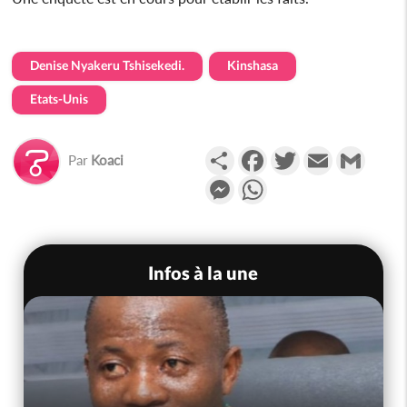
Denise Nyakeru Tshisekedi.
Kinshasa
Etats-Unis
Partager
Facebook
Twitter
Email
Gmail
Par
Koaci
Messenger
WhatsApp
Infos à la une