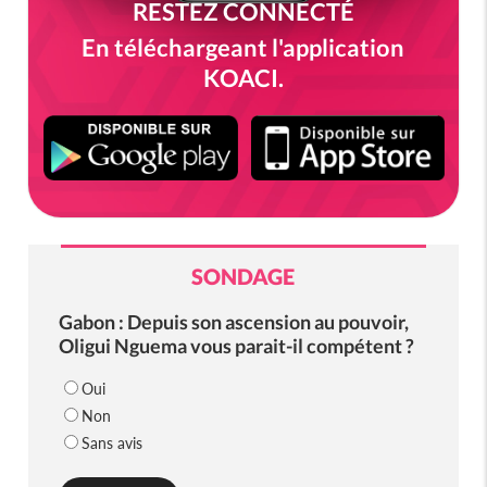
RESTEZ CONNECTÉ
En téléchargeant l'application
KOACI.
SONDAGE
Gabon : Depuis son ascension au pouvoir,
Oligui Nguema vous parait-il compétent ?
Oui
Non
Sans avis