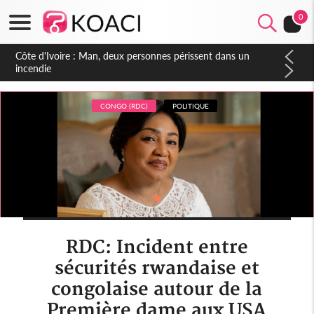
0
Côte d'Ivoire : Séileu, la célébration de la fête nationale
transformée en vaste campagne contre les produits
dépigmentants dangereux
CONGO (RDC)
POLITIQUE
RDC: Incident entre
sécurités rwandaise et
congolaise autour de la
Première dame aux USA