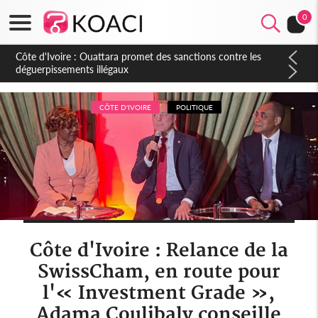
0
Côte d'Ivoire : Ouattara promet des sanctions contre les
déguerpissements illégaux
CÔTE D'IVOIRE
POLITIQUE
Côte d'Ivoire : Relance de la
SwissCham, en route pour
l'« Investment Grade »,
Adama Coulibaly conseille