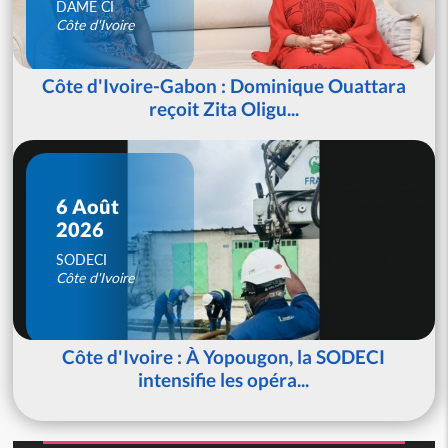
DAME CI
Côte d'Ivoire
Côte d'Ivoire-Gabon : Dominique Ouattara
reçoit Zita Oligu...
6 Août
2026
SODECI
Côte d'Ivoire
Côte d'Ivoire : À Yopougon, la SODECI
intensifie les opéra...