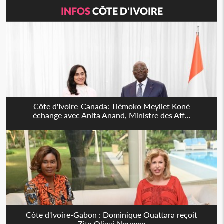
INFOS
CÔTE D'IVOIRE
Côte d'Ivoire-Canada: Tiémoko Meyliet Koné
échange avec Anita Anand, Ministre des Aff...
Côte d'Ivoire-Gabon : Dominique Ouattara reçoit
Zita Oligui Nguema