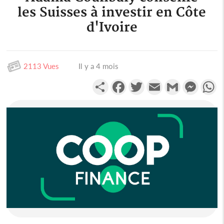
les Suisses à investir en Côte
d'Ivoire
2113 Vues
Il y a 4 mois
Partager
Facebook
Twitter
Email
Gmail
Messen
W