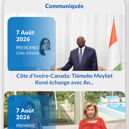
Communiqués
7 Août
2026
PRESIDENCE CI
Côte d'Ivoire
Côte d'Ivoire-Canada: Tiémoko Meyliet
Koné échange avec An...
7 Août
2026
PREMIERE