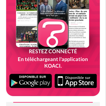
RESTEZ CONNECTÉ
En téléchargeant l'application
KOACI.