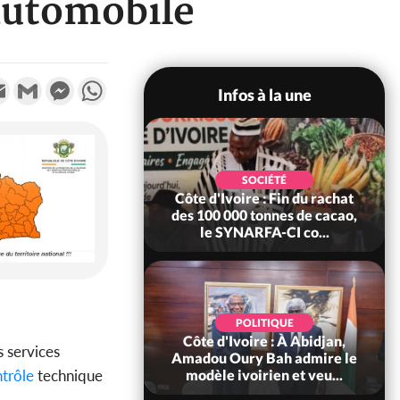
automobile
k
tter
Email
Gmail
Messenger
WhatsApp
Infos à la une
SOCIÉTÉ
SOCIÉTÉ
ire : Fin du rachat
Côte d'Ivoire : MIRAH, bras
0 tonnes de cacao,
de fer autour de la mutuelle,
ARFA-CI co...
le SYNHA-CI saisi...
POLITIQUE
POLITIQUE
oire : À Abidjan,
Côte d'Ivoire : Violences
s services
ry Bah admire le
tragiques à Kossandji (Mé)
trôle
technique
voirien et veu...
ayant fait 03 morts, A...