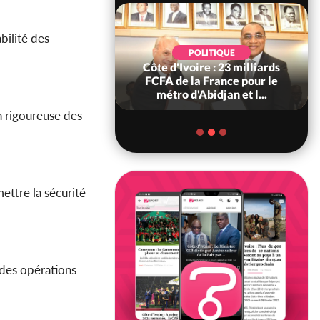
abilité des
POLITIQUE
SOCIÉTÉ
ire : 23 milliards
Côte d'Ivoire : « On ne veut
a France pour le
pas mourir chez nous », crient
'Abidjan et l...
des habitants d...
n rigoureuse des
ettre la sécurité
 des opérations