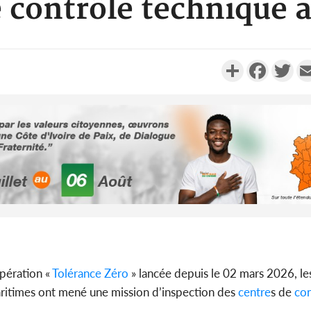
e contrôle technique 
Partager
Faceboo
Twi
POLITIQUE
Côte d'Ivoire : Fête nationale,
Côte d'Ivo
Alassane Ouattara accorde
des 100 00
la grâce à 4 661...
le SYN
POLITIQUE
Côte d'Ivoire : 66è
anniversaire de
Côte d'Iv
opération «
Tolérance Zéro
» lancée depuis le 02 mars 2026, le
l'indépendance, Alassane
Amadou Ou
aritimes ont mené une mission d’inspection des
centre
s de
con
Ouattara prome...
modèle i