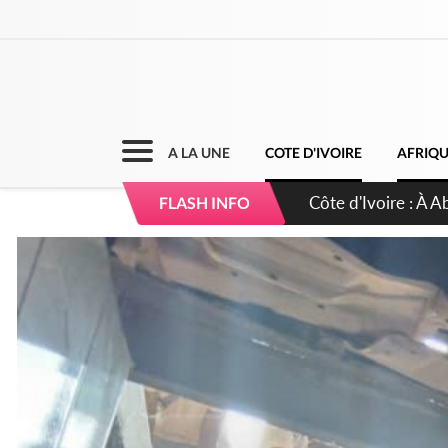
A LA UNE
COTE D'IVOIRE
AFRIQ
Côte d'Ivoire : À A
FLASH INFO
développement de