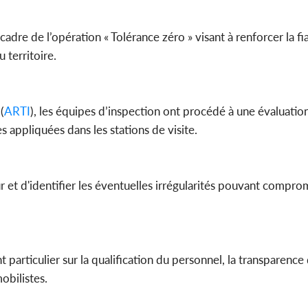
e cadre de l’opération « Tolérance zéro » visant à renforcer la fi
POLITIQUE
 territoire.
Côte d'Ivoire : Décrispation ?
Côte d'Ivo
Mamadou Traoré ex
FCFA de l
conseiller de Soro a recou...
métro d
(
ARTI
), les équipes d’inspection ont procédé à une évaluatio
 appliquées dans les stations de visite.
ur et d'identifier les éventuelles irrégularités pouvant comprom
 particulier sur la qualification du personnel, la transparence
obilistes.