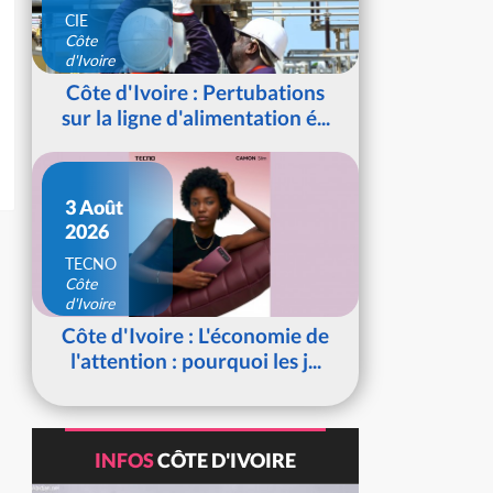
CIE
Côte
d'Ivoire
Côte d'Ivoire : Pertubations
sur la ligne d'alimentation é...
3 Août
2026
TECNO
Côte
d'Ivoire
Côte d'Ivoire : L'économie de
l'attention : pourquoi les j...
INFOS
CÔTE D'IVOIRE