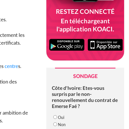
RESTEZ CONNECTÉ
ces.
En téléchargeant
l'application KOACI.
ectement les
ertificats.
des
centre
s.
SONDAGE
tion des
Côte d'Ivoire: Etes-vous
surpris par le non-
renouvellement du contrat de
Emerse Faé ?
ur ambition de
Oui
s.
Non