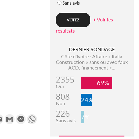
Sans avis
+ Voir les
resultats
DERNIER SONDAGE
Côte d'Ivoire : Affaire « Italia
Construction » sans ou avec faux
ACD, financement «...
2355
69%
Oui
808
24%
Non
226
7%
k
tter
Email
Gmail
Messenger
WhatsApp
Sans avis