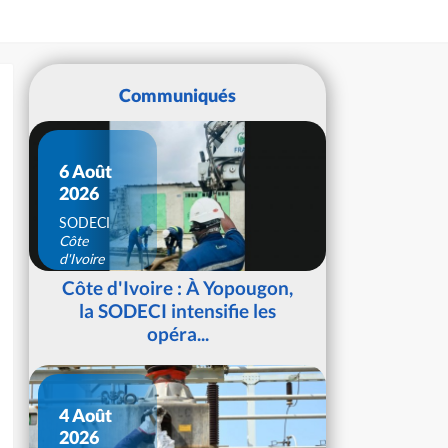
Communiqués
6 Août
2026
SODECI
Côte
d'Ivoire
Côte d'Ivoire : À Yopougon,
la SODECI intensifie les
opéra...
4 Août
2026