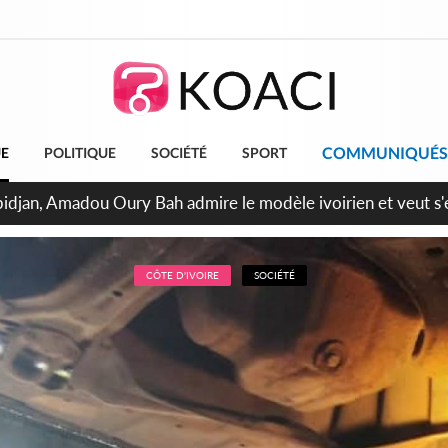
COMMUNIQUÉS
UE
POLITIQUE
SOCIÉTÉ
SPORT
bidjan, Amadou Oury Bah admire le modèle ivoirien et veut s'e
 la Guinée
CÔTE D'IVOIRE
SOCIÉTÉ