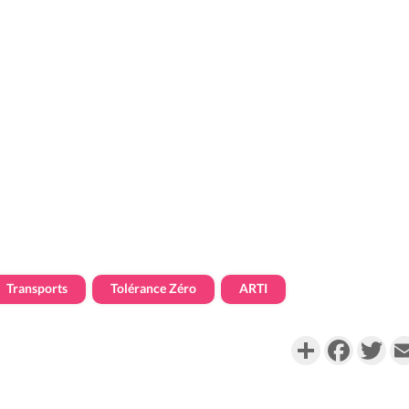
Transports
Tolérance Zéro
ARTI
Partager
Faceboo
Twi