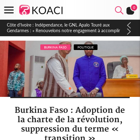
0
Sierra Leone : Un projet de réforme constitutionnelle en
gestation, points clés des amendements, un exclu d'avance
BURKINA FASO
POLITIQUE
Burkina Faso : Adoption de
la charte de la révolution,
suppression du terme «
transition »