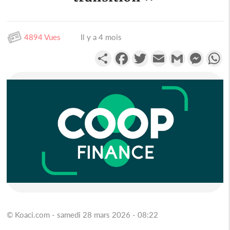
4894 Vues
Il y a 4 mois
Partager
Facebook
Twitter
Email
Gmail
Messen
W
© Koaci.com - samedi 28 mars 2026 - 08:22