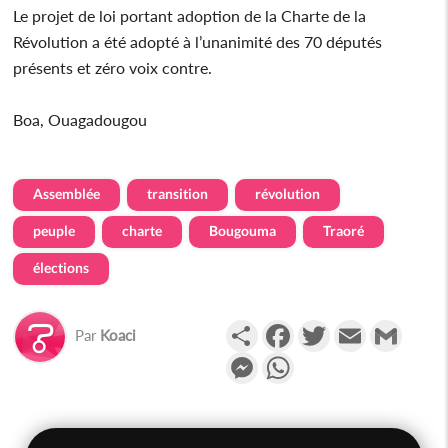
Le projet de loi portant adoption de la Charte de la
Révolution a été adopté à l’unanimité des 70 députés
présents et zéro voix contre.
Boa, Ouagadougou
Assemblée
transition
révolution
peuple
charte
Bougouma
Traoré
élections
Partager
Facebook
Twitter
Email
Gmail
Par
Koaci
Messenger
WhatsApp