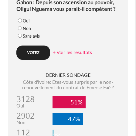
Gabon : Depuis son ascension au pouvoir,
Oligui Nguema vous parait-il compétent ?
Oui
Non
Sans avis
+ Voir les resultats
DERNIER SONDAGE
Côte d'Ivoire: Etes-vous surpris par le non-
renouvellement du contrat de Emerse Faé ?
3128
51%
Oui
2902
47%
Non
112
2%