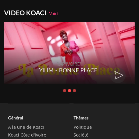
VIDEO KOACI
Voir+
RAP IVOIRE
YILIM - BONNE PLACE
Général
Thèmes
A la une de Koaci
Politique
Koaci Côte d'Ivoire
Société