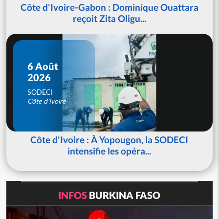
Côte d'Ivoire-Gabon : Dominique Ouattara
reçoit Zita Oligu...
6 Août
2026
SODECI
Côte d'Ivoire
Côte d'Ivoire : À Yopougon, la SODECI
intensifie les opéra...
INFOS
BURKINA FASO