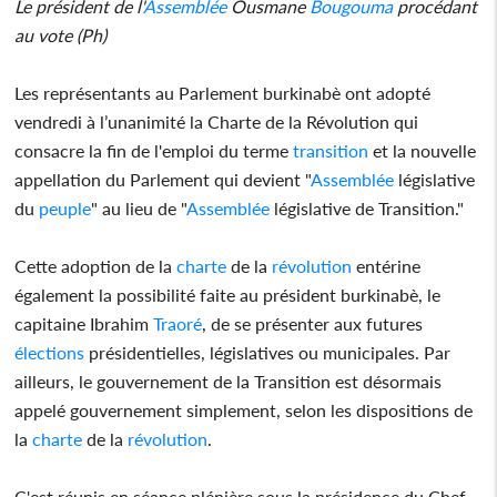
Le président de l'
Assemblée
Ousmane
Bougouma
procédant
au vote (Ph)
Les représentants au Parlement burkinabè ont adopté
vendredi à l’unanimité la Charte de la Révolution qui
consacre la fin de l'emploi du terme
transition
et la nouvelle
appellation du Parlement qui devient "
Assemblée
législative
du
peuple
" au lieu de "
Assemblée
législative de Transition."
Cette adoption de la
charte
de la
révolution
entérine
également la possibilité faite au président burkinabè, le
capitaine Ibrahim
Traoré
, de se présenter aux futures
élections
présidentielles, législatives ou municipales. Par
ailleurs, le gouvernement de la Transition est désormais
appelé gouvernement simplement, selon les dispositions de
la
charte
de la
révolution
.
C'est réunis en séance plénière sous la présidence du Chef