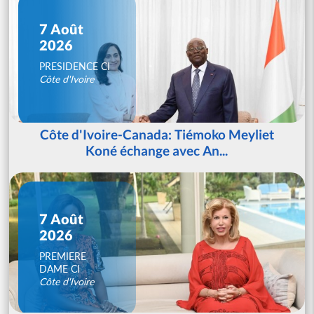
7 Août
2026
PRESIDENCE CI
Côte d'Ivoire
Côte d'Ivoire-Canada: Tiémoko Meyliet
Koné échange avec An...
7 Août
2026
PREMIERE
DAME CI
Côte d'Ivoire