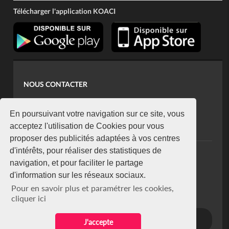
Télécharger l'application KOACI
NOUS CONTACTER
contact@koaci.com
koaci@yahoo.fr
En poursuivant votre navigation sur ce site, vous
+225 07 08 85 52 93
acceptez l'utilisation de Cookies pour vous
proposer des publicités adaptées à vos centres
d'intérêts, pour réaliser des statistiques de
NEWSLETTER
navigation, et pour faciliter le partage
Restez connecté via notre newsletter
d'information sur les réseaux sociaux.
S'abonner
Pour en savoir plus et paramétrer les cookies,
Se désabonner
cliquer ici
J'accepte