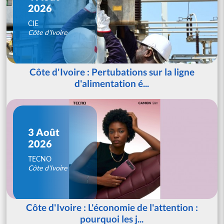
2026
CIE
Côte d'Ivoire
Côte d'Ivoire : Pertubations sur la ligne
d'alimentation é...
3 Août
2026
TECNO
Côte d'Ivoire
Côte d'Ivoire : L'économie de l'attention :
pourquoi les j...