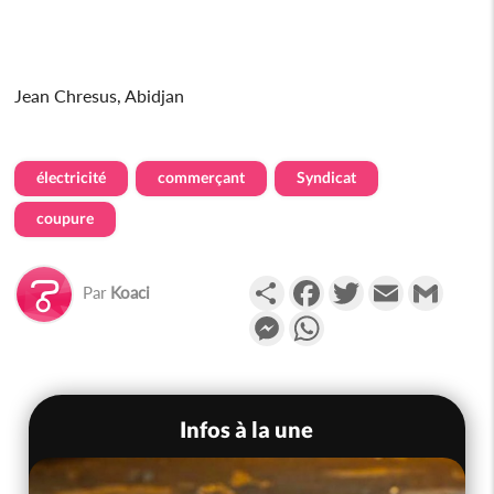
Jean Chresus, Abidjan
électricité
commerçant
Syndicat
coupure
Partager
Facebook
Twitter
Email
Gmail
Par
Koaci
Messenger
WhatsApp
Infos à la une