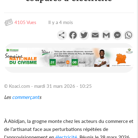
4105 Vues
Il y a 4 mois
Partager
Facebook
Twitter
Email
Gmail
Messen
W
© Koaci.com - mardi 31 mars 2026 - 10:25
Les
commerçant
s
À Abidjan, la grogne monte chez les acteurs du commerce et
de l’artisanat face aux perturbations répétées de
l’approvisionnement en
électricité
. Réunis le 28 mars 2026,