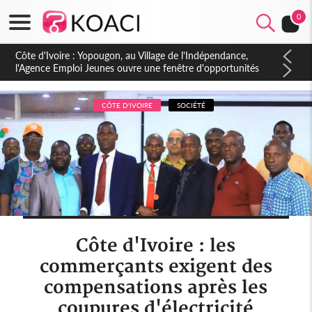
0
Côte d'Ivoire : CHU de Treichville, après la fronde, les agents
contractuels obtiennent un accord avec la direction sur les
arriérés du SMIG 2023
CÔTE D'IVOIRE
SOCIÉTÉ
Côte d'Ivoire : les
commerçants exigent des
compensations après les
coupures d'électricité