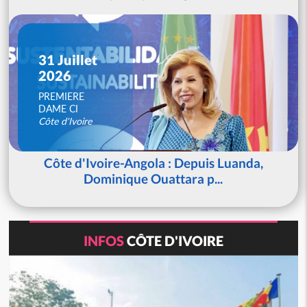
31 Juillet
2026
PREMIERE
DAME CI
Côte d'Ivoire
Côte d'Ivoire-Angola : Depuis Luanda,
Dominique Ouattara p...
INFOS
CÔTE D'IVOIRE