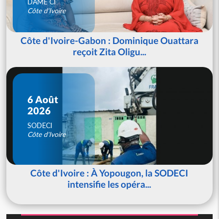
DAME CI
Côte d'Ivoire
Côte d'Ivoire-Gabon : Dominique Ouattara
reçoit Zita Oligu...
6 Août
2026
SODECI
Côte d'Ivoire
Côte d'Ivoire : À Yopougon, la SODECI
intensifie les opéra...