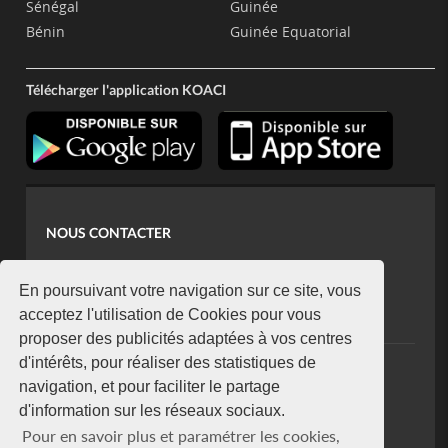
Sénégal
Guinée
Bénin
Guinée Equatorial
Télécharger l'application KOACI
NOUS CONTACTER
contact@koaci.com
koaci@yahoo.fr
En poursuivant votre navigation sur ce site, vous
+225 07 08 85 52 93
acceptez l'utilisation de Cookies pour vous
proposer des publicités adaptées à vos centres
d'intérêts, pour réaliser des statistiques de
NEWSLETTER
navigation, et pour faciliter le partage
Restez connecté via notre newsletter
d'information sur les réseaux sociaux.
S'abonner
Pour en savoir plus et paramétrer les cookies,