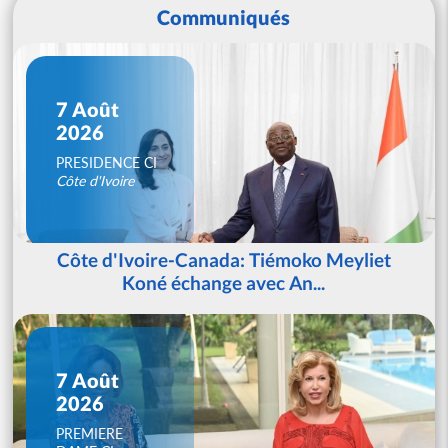
Communiqués
7 Août
2026
PRESIDENCE CI
Côte d'Ivoire
Côte d'Ivoire-Canada: Tiémoko Meyliet
Koné échange avec An...
7 Août
2026
PREMIERE