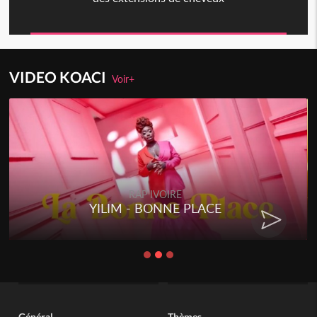
VIDEO KOACI
Voir+
RAP IVOIRE
YILIM - BONNE PLACE
Général
Thèmes