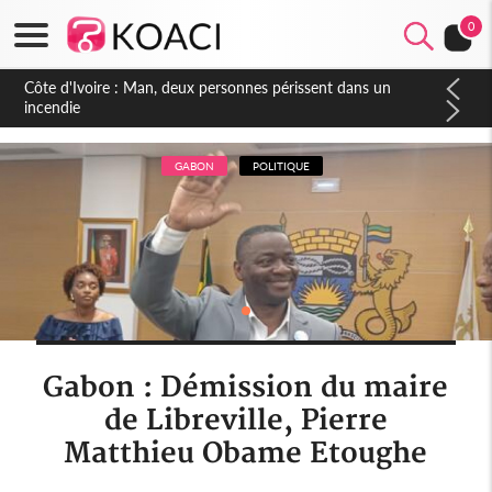
0
Côte d'Ivoire : Séileu, la célébration de la fête nationale
transformée en vaste campagne contre les produits
dépigmentants dangereux
GABON
POLITIQUE
Gabon : Démission du maire
de Libreville, Pierre
Matthieu Obame Etoughe