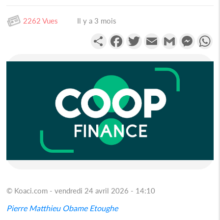
2262 Vues
Il y a 3 mois
Partager
Facebook
Twitter
Email
Gmail
Messen
W
© Koaci.com - vendredi 24 avril 2026 - 14:10
Pierre Matthieu Obame Etoughe