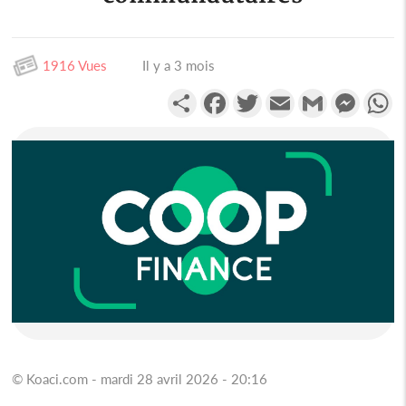
1916 Vues
Il y a 3 mois
Partager
Facebook
Twitter
Email
Gmail
Messen
W
© Koaci.com - mardi 28 avril 2026 - 20:16