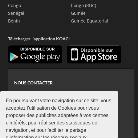
Congo
Congo (RDC)
Sénégal
Guinée
Bénin
Guinée Equatorial
Télécharger l'application KOACI
NOUS CONTACTER
contact@koaci.com
koaci@yahoo.fr
En poursuivant votre navigation sur ce site, vous
+225 07 08 85 52 93
acceptez l'utilisation de Cookies pour vous
proposer des publicités adaptées à vos centres
d'intérêts, pour réaliser des statistiques de
NEWSLETTER
navigation, et pour faciliter le partage
Restez connecté via notre newsletter
d'information sur les réseaux sociaux.