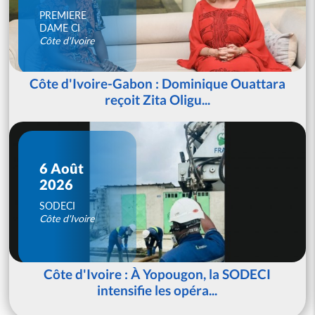
PREMIERE
DAME CI
Côte d'Ivoire
Côte d'Ivoire-Gabon : Dominique Ouattara
reçoit Zita Oligu...
6 Août
2026
SODECI
Côte d'Ivoire
Côte d'Ivoire : À Yopougon, la SODECI
intensifie les opéra...