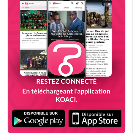
RESTEZ CONNECTÉ
En téléchargeant l'application
KOACI.