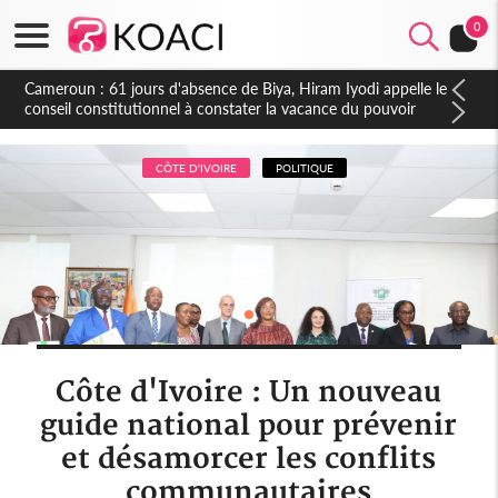
0
Côte d'Ivoire : Fin de la pagaille au PDCI-RDA, Lessiehi bannit
les mouvements sauvages
CÔTE D'IVOIRE
POLITIQUE
Côte d'Ivoire : Un nouveau
guide national pour prévenir
et désamorcer les conflits
communautaires