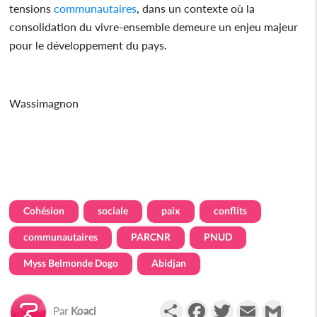
tensions
communautaires
, dans un contexte où la
consolidation du vivre-ensemble demeure un enjeu majeur
pour le développement du pays.
Wassimagnon
Cohésion
sociale
paix
conflits
communautaires
PARCNR
PNUD
Myss Belmonde Dogo
Abidjan
Partager
Facebook
Twitter
Email
Gmail
Par
Koaci