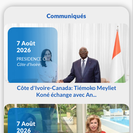
Communiqués
7 Août
2026
PRESIDENCE CI
Côte d'Ivoire
Côte d'Ivoire-Canada: Tiémoko Meyliet
Koné échange avec An...
7 Août
2026