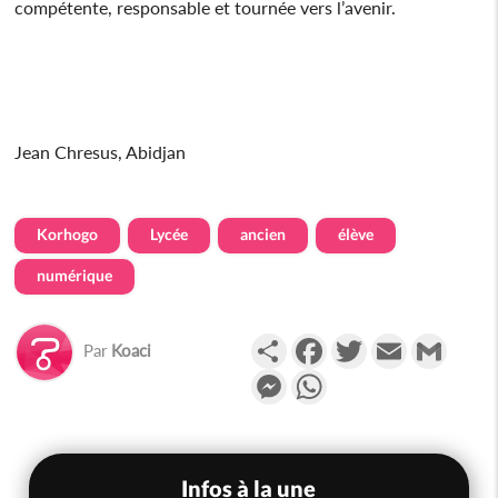
compétente, responsable et tournée vers l’avenir.
Jean Chresus, Abidjan
Korhogo
Lycée
ancien
élève
numérique
Partager
Facebook
Twitter
Email
Gmail
Par
Koaci
Messenger
WhatsApp
Infos à la une