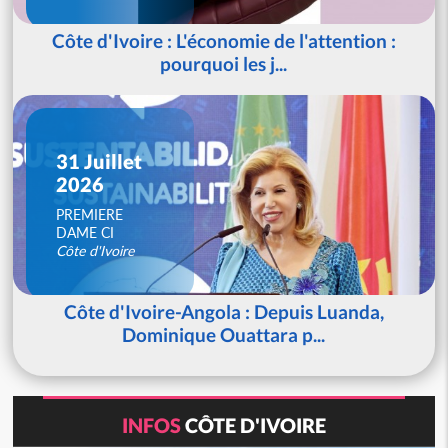
Côte d'Ivoire : L'économie de l'attention :
pourquoi les j...
31 Juillet
2026
PREMIERE
DAME CI
Côte d'Ivoire
Côte d'Ivoire-Angola : Depuis Luanda,
Dominique Ouattara p...
INFOS
CÔTE D'IVOIRE