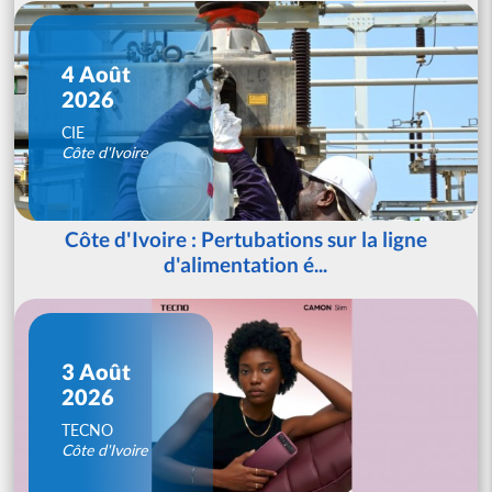
4 Août
2026
CIE
Côte d'Ivoire
Côte d'Ivoire : Pertubations sur la ligne
d'alimentation é...
3 Août
2026
TECNO
Côte d'Ivoire