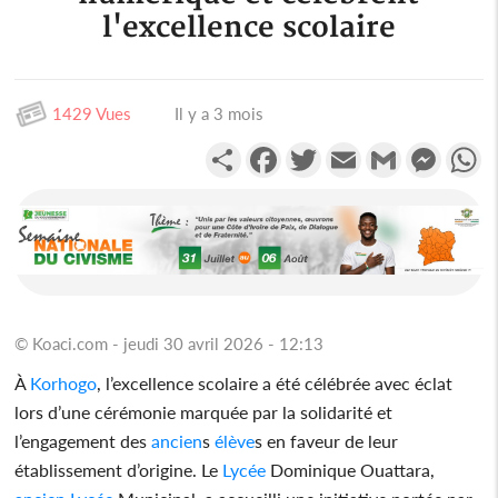
l'excellence scolaire
1429 Vues
Il y a 3 mois
Partager
Facebook
Twitter
Email
Gmail
Messen
W
© Koaci.com - jeudi 30 avril 2026 - 12:13
À
Korhogo
, l’excellence scolaire a été célébrée avec éclat
lors d’une cérémonie marquée par la solidarité et
l’engagement des
ancien
s
élève
s en faveur de leur
établissement d’origine. Le
Lycée
Dominique Ouattara,