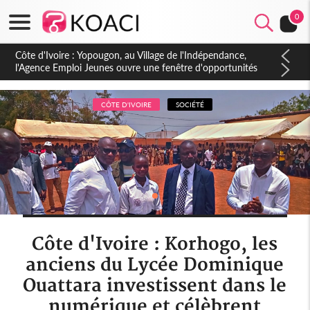
0
Côte d'Ivoire : CHU de Treichville, après la fronde, les agents
contractuels obtiennent un accord avec la direction sur les
arriérés du SMIG 2023
CÔTE D'IVOIRE
SOCIÉTÉ
Côte d'Ivoire : Korhogo, les
anciens du Lycée Dominique
Ouattara investissent dans le
numérique et célèbrent