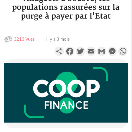
populations rassurées sur la
purge à payer par l'Etat
3213 Vues
Il y a 3 mois
Partager
Facebook
Twitter
Email
Gmail
Messen
W