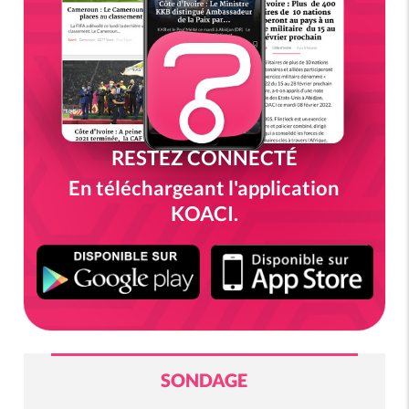
RESTEZ CONNECTÉ
En téléchargeant l'application
KOACI.
SONDAGE