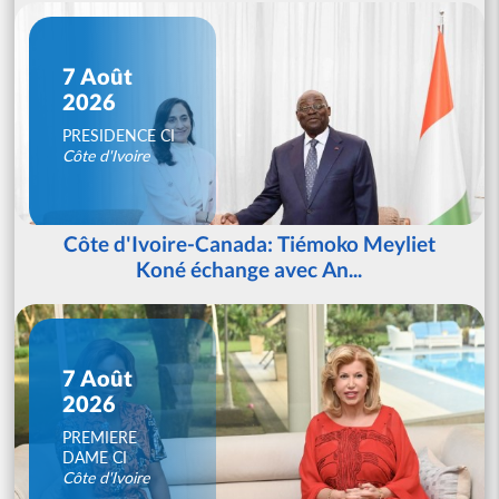
7 Août
2026
PRESIDENCE CI
Côte d'Ivoire
Côte d'Ivoire-Canada: Tiémoko Meyliet
Koné échange avec An...
7 Août
2026
PREMIERE
DAME CI
Côte d'Ivoire