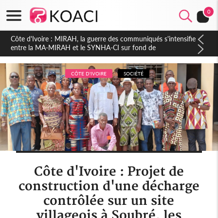
0
Côte d'Ivoire : Indépendance 2026, Thiam plaide pour un
environnement démocratique plus apaisé
CÔTE D'IVOIRE
SOCIÉTÉ
Côte d'Ivoire : Projet de
construction d'une décharge
contrôlée sur un site
villageois à Soubré, les