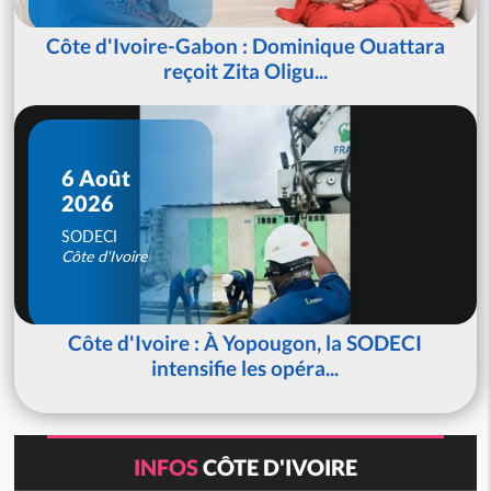
Côte d'Ivoire-Gabon : Dominique Ouattara
reçoit Zita Oligu...
6 Août
2026
SODECI
Côte d'Ivoire
Côte d'Ivoire : À Yopougon, la SODECI
intensifie les opéra...
INFOS
CÔTE D'IVOIRE