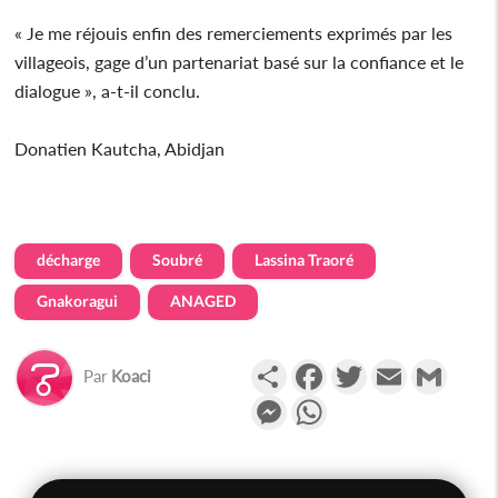
« Je me réjouis enfin des remerciements exprimés par les
villageois, gage d’un partenariat basé sur la confiance et le
dialogue », a-t-il conclu.
Donatien Kautcha, Abidjan
décharge
Soubré
Lassina Traoré
Gnakoragui
ANAGED
Partager
Facebook
Twitter
Email
Gmail
Par
Koaci
Messenger
WhatsApp