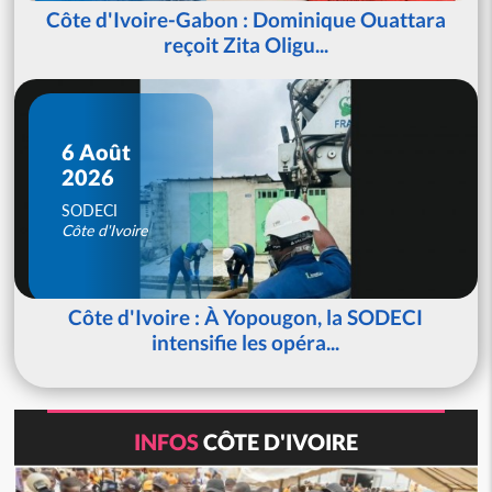
Côte d'Ivoire-Gabon : Dominique Ouattara
reçoit Zita Oligu...
6 Août
2026
SODECI
Côte d'Ivoire
Côte d'Ivoire : À Yopougon, la SODECI
intensifie les opéra...
INFOS
CÔTE D'IVOIRE