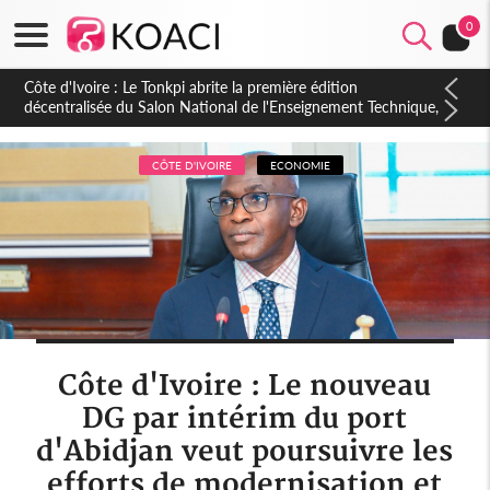
0
Côte d'Ivoire : PPA-CI, Gbagbo délègue une partie de ses
prérogatives de président à 05 cadres, vers sa retraite
politique ?
CÔTE D'IVOIRE
ECONOMIE
Côte d'Ivoire : Le nouveau
DG par intérim du port
d'Abidjan veut poursuivre les
efforts de modernisation et