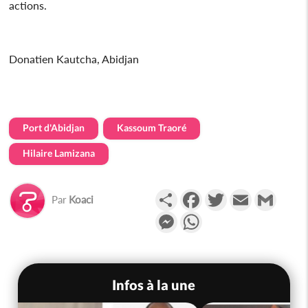
actions.
Donatien Kautcha, Abidjan
Port d'Abidjan
Kassoum Traoré
Hilaire Lamizana
Partager
Facebook
Twitter
Email
Gmail
Par
Koaci
Messenger
WhatsApp
Infos à la une