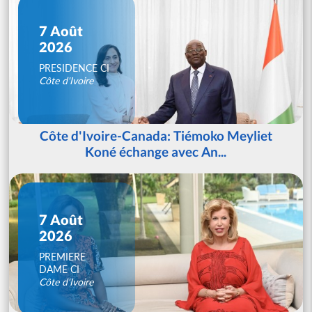
7 Août
2026
PRESIDENCE CI
Côte d'Ivoire
Côte d'Ivoire-Canada: Tiémoko Meyliet
Koné échange avec An...
7 Août
2026
PREMIERE
DAME CI
Côte d'Ivoire