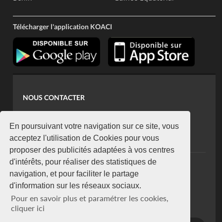
Télécharger l'application KOACI
NOUS CONTACTER
contact@koaci.com
koaci@yahoo.fr
En poursuivant votre navigation sur ce site, vous
+225 07 08 85 52 93
acceptez l'utilisation de Cookies pour vous
proposer des publicités adaptées à vos centres
d'intérêts, pour réaliser des statistiques de
NEWSLETTER
navigation, et pour faciliter le partage
Restez connecté via notre newsletter
d'information sur les réseaux sociaux.
S'abonner
Pour en savoir plus et paramétrer les cookies,
Se désabonner
cliquer ici