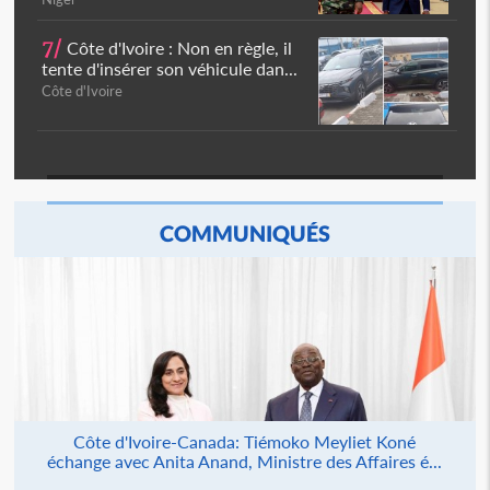
7/
Côte d'Ivoire : Non en règle, il
tente d'insérer son véhicule dan...
Côte d'Ivoire
COMMUNIQUÉS
Côte d'Ivoire-Canada: Tiémoko Meyliet Koné
échange avec Anita Anand, Ministre des Affaires é...