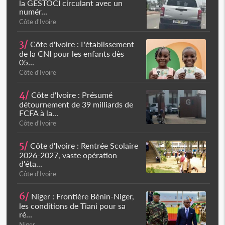
la GESTOCI circulant avec un
numér...
Côte d'Ivoire
3/
Côte d'Ivoire : L'établissement
de la CNI pour les enfants dès
05...
Côte d'Ivoire
4/
Côte d'Ivoire : Présumé
détournement de 39 milliards de
FCFA à la...
Côte d'Ivoire
5/
Côte d'Ivoire : Rentrée Scolaire
2026-2027, vaste opération
d'éta...
Côte d'Ivoire
6/
Niger : Frontière Bénin-Niger,
les conditions de Tiani pour sa
ré...
Niger