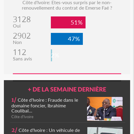
Côte d'Ivoire: Etes-vous surpris par le non-
renouvellement du contrat de Emerse Faé ?
3128
51%
Oui
2902
47%
Non
112
2%
Sans avis
+ DE LA SEMAINE DERNIÈRE
1/
Côte d'Ivoire : Fraude dans le
domaine foncier, Ibrahime
Coulibal...
Côte d'Ivoire
2/
Côte d'Ivoire : Un véhicule de