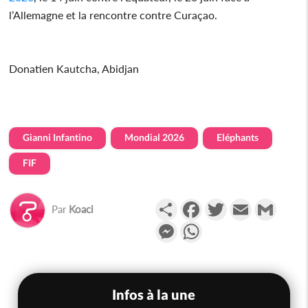
l’Allemagne et la rencontre contre Curaçao.
Donatien Kautcha, Abidjan
Gianni Infantino
Mondial 2026
Eléphants
FIF
Partager
Facebook
Twitter
Email
Gmail
Par
Koaci
Messenger
WhatsApp
Infos à la une