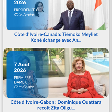
2026
PRESIDENCE CI
Côte d'Ivoire
Côte d'Ivoire-Canada: Tiémoko Meyliet
Koné échange avec An...
7 Août
2026
PREMIERE
DAME CI
Côte d'Ivoire
Côte d'Ivoire-Gabon : Dominique Ouattara
reçoit Zita Oligu...