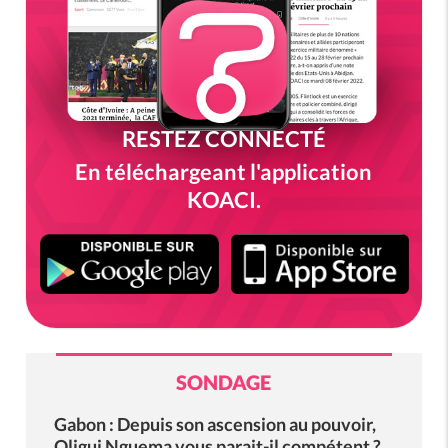
RESTEZ CONNECTÉ
En téléchargeant l'application
KOACI.
SONDAGE
Gabon : Depuis son ascension au pouvoir,
Oligui Nguema vous parait-il compétent ?