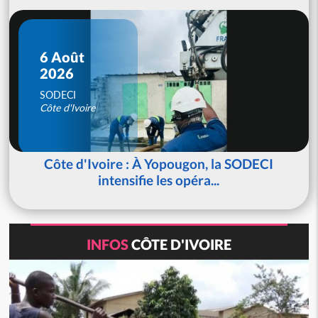
6 Août
2026
SODECI
Côte d'Ivoire
Côte d'Ivoire : À Yopougon, la SODECI
intensifie les opéra...
INFOS
CÔTE D'IVOIRE