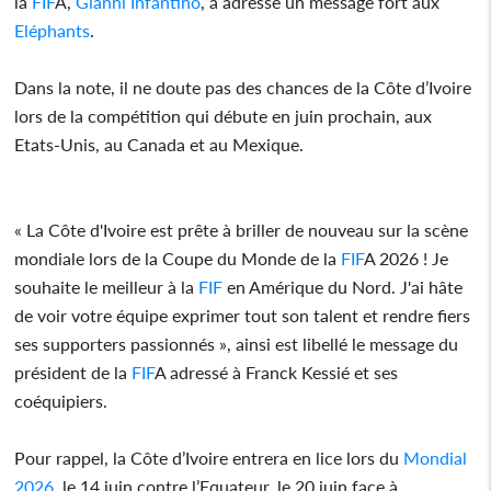
la
FIF
A,
Gianni Infantino
, a adressé un message fort aux
Eléphants
.
Dans la note, il ne doute pas des chances de la Côte d’Ivoire
lors de la compétition qui débute en juin prochain, aux
Etats-Unis, au Canada et au Mexique.
« La Côte d'Ivoire est prête à briller de nouveau sur la scène
mondiale lors de la Coupe du Monde de la
FIF
A 2026 ! Je
souhaite le meilleur à la
FIF
en Amérique du Nord. J'ai hâte
de voir votre équipe exprimer tout son talent et rendre fiers
ses supporters passionnés », ainsi est libellé le message du
président de la
FIF
A adressé à Franck Kessié et ses
coéquipiers.
Pour rappel, la Côte d’Ivoire entrera en lice lors du
Mondial
2026
, le 14 juin contre l’Equateur, le 20 juin face à