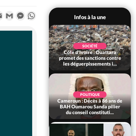
k
tter
Email
Gmail
Messenger
WhatsApp
Infos à la une
POLITIQUE
SOCIÉTÉ
ire : Après le pari
Côte d'Ivoire : Ouattara
 66e anniversaire,
promet des sanctions contre
Bictogo : «...
les déguerpissements i...
POLITIQUE
d'Ivoire : 66e
POLITIQUE
versaire de
Cameroun : Décès à 86 ans de
ance, les Forces de
BAH Oumarou Sanda pilier
fense e...
du conseil constituti...