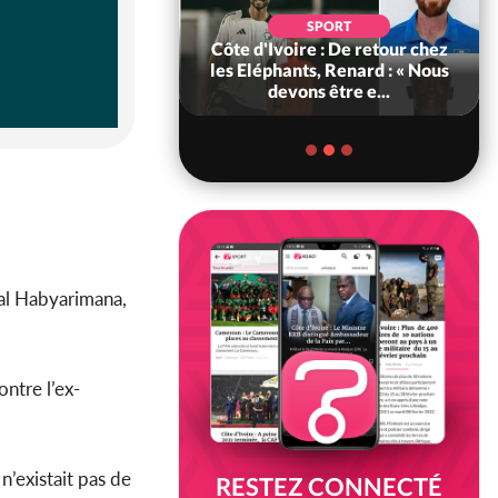
SOCIÉTÉ
SPORT
voire : MIRAH, la
Côte d'Ivoire : De retour chez
des communiqués
les Eléphants, Renard : « Nous
ie entre la MA-M...
devons être e...
nal Habyarimana,
ntre l’ex-
n’existait pas de
RESTEZ CONNECTÉ