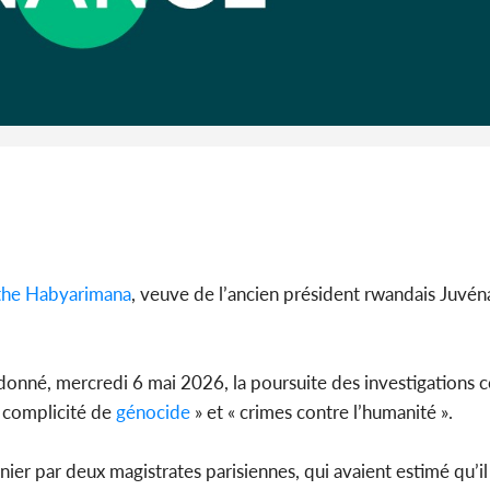
Côte d'I
guerre 
s'intensif
the Habyarimana
, veuve de l’ancien président rwandais Juvé
rdonné, mercredi 6 mai 2026, la poursuite des investigations co
 complicité de
génocide
» et « crimes contre l’humanité ».
er par deux magistrates parisiennes, qui avaient estimé qu’il 