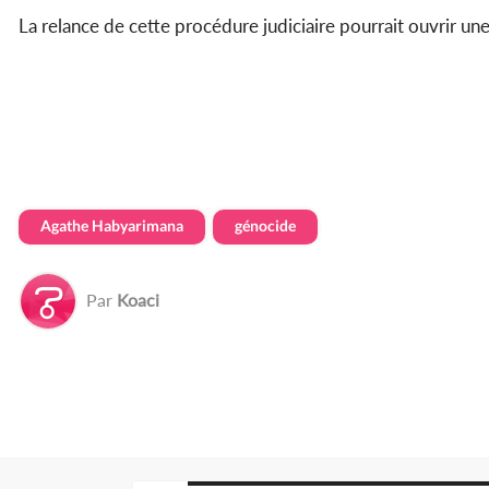
La relance de cette procédure judiciaire pourrait ouvrir une
Agathe Habyarimana
génocide
Par
Koaci