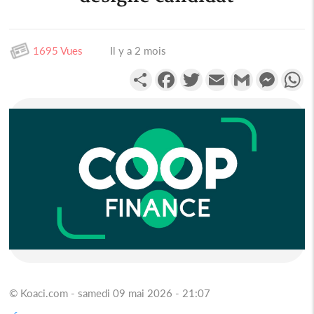
1695 Vues
Il y a 2 mois
Partager
Facebook
Twitter
Email
Gmail
Messen
W
© Koaci.com - samedi 09 mai 2026 - 21:07