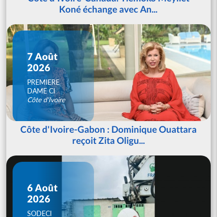
Koné échange avec An...
7 Août
2026
PREMIERE
DAME CI
Côte d'Ivoire
Côte d'Ivoire-Gabon : Dominique Ouattara
reçoit Zita Oligu...
6 Août
2026
SODECI