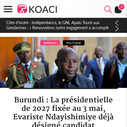
0
Sierra Leone : Un projet de réforme constitutionnelle en
gestation, points clés des amendements, un exclu d'avance
BURUNDI
POLITIQUE
Burundi : La présidentielle
de 2027 fixée au 3 mai,
Evariste Ndayishimiye déjà
désigné candidat