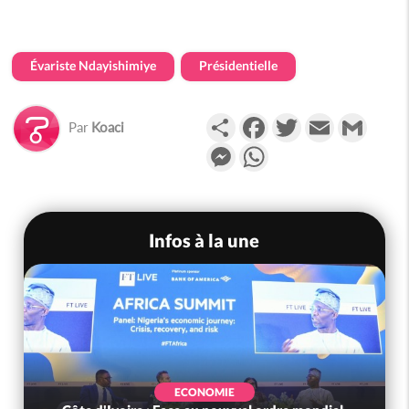
Évariste Ndayishimiye
Présidentielle
Partager
Facebook
Twitter
Email
Gmail
Par
Koaci
Messenger
WhatsApp
Infos à la une
ECONOMIE