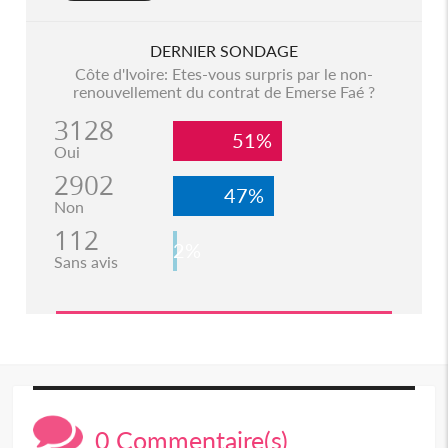
DERNIER SONDAGE
Côte d'Ivoire: Etes-vous surpris par le non-
renouvellement du contrat de Emerse Faé ?
3128
51%
Oui
2902
47%
Non
112
2%
Sans avis
0 Commentaire(s)