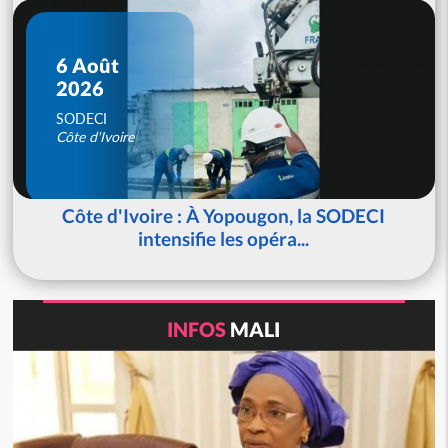
6 Août
2026
SODECI
Côte d'Ivoire
Côte d'Ivoire : À Yopougon, la SODECI
intensifie les opéra...
INFOS
MALI