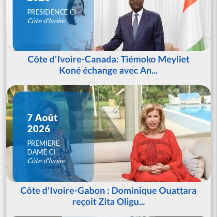
PRESIDENCE CI
Côte d'Ivoire
Côte d'Ivoire-Canada: Tiémoko Meyliet
Koné échange avec An...
7 Août
2026
PREMIERE
DAME CI
Côte d'Ivoire
Côte d'Ivoire-Gabon : Dominique Ouattara
reçoit Zita Oligu...