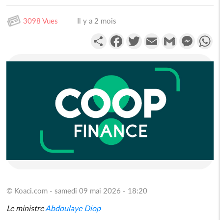
3098 Vues
Il y a 2 mois
Partager
Facebook
Twitter
Email
Gmail
Messen
W
© Koaci.com - samedi 09 mai 2026 - 18:20
Le ministre
Abdoulaye Diop