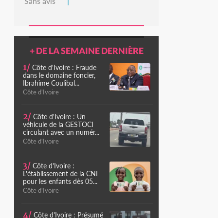
Sans avis
+ DE LA SEMAINE DERNIÈRE
1/
Côte d'Ivoire : Fraude
dans le domaine foncier,
Ibrahime Coulibal...
Côte d'Ivoire
2/
Côte d'Ivoire : Un
véhicule de la GESTOCI
circulant avec un numér...
Côte d'Ivoire
3/
Côte d'Ivoire :
L'établissement de la CNI
pour les enfants dès 05...
Côte d'Ivoire
4/
Côte d'Ivoire : Présumé