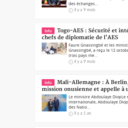
des échanges...
il y a 9 mois
Togo-AES : Sécurité et int
Info
chefs de diplomatie de l'AES
Faure Gnassingbé et les minist
Gnassingbé, a reçu le 12 octob
trois pays me...
il y a 9 mois
Mali-Allemagne : À Berlin,
Info
mission onusienne et appelle à
Le ministre Abdoulaye DiopLe m
internationale, Abdoulaye Diop,
des Natio...
il y a 1 an