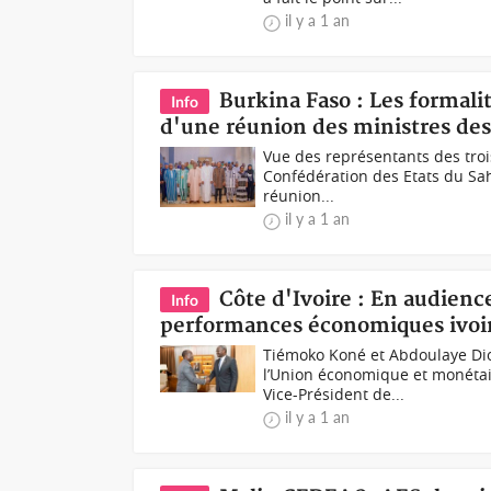
il y a 1 an
Burkina Faso : Les formal
Info
d'une réunion des ministres des
Vue des représentants des trois
Confédération des Etats du Sa
réunion...
il y a 1 an
Côte d'Ivoire : En audienc
Info
performances économiques ivoi
Tiémoko Koné et Abdoulaye Dio
l’Union économique et monétair
Vice-Président de...
il y a 1 an