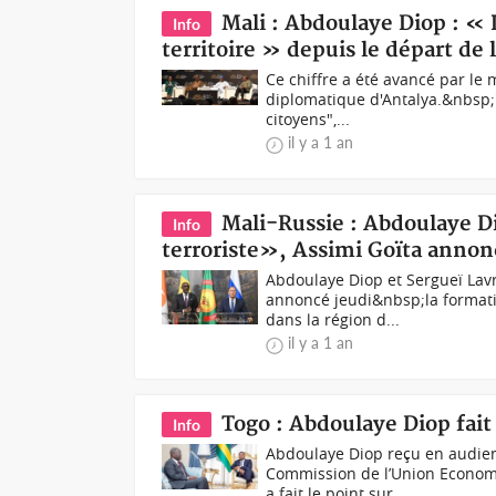
Mali : Abdoulaye Diop : « 
Info
territoire » depuis le départ de
Ce chiffre a été avancé par le
diplomatique d'Antalya.&nbsp;"
citoyens",...
il y a 1 an
Mali-Russie : Abdoulaye D
Info
terroriste», Assimi Goïta annon
Abdoulaye Diop et Sergueï Lav
annoncé jeudi&nbsp;la formatio
dans la région d...
il y a 1 an
Togo : Abdoulaye Diop fait
Info
Abdoulaye Diop reçu en audien
Commission de l’Union Econom
a fait le point sur...