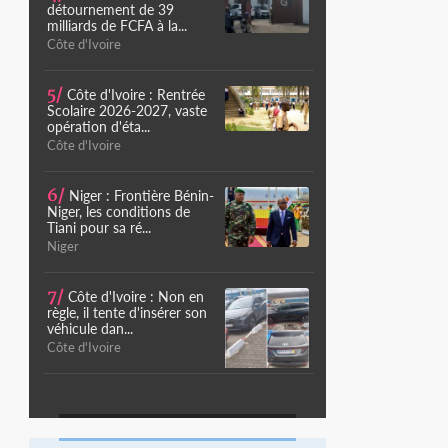
détournement de 39
milliards de FCFA à la...
Côte d'Ivoire
5/
Côte d'Ivoire : Rentrée
Scolaire 2026-2027, vaste
opération d'éta...
Côte d'Ivoire
6/
Niger : Frontière Bénin-
Niger, les conditions de
Tiani pour sa ré...
Niger
7/
Côte d'Ivoire : Non en
règle, il tente d'insérer son
véhicule dan...
Côte d'Ivoire