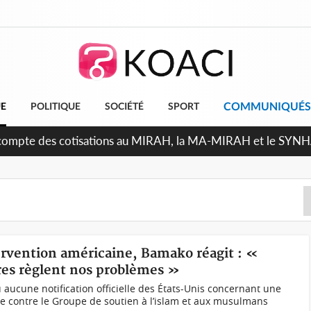
COMMUNIQUÉS
UE
POLITIQUE
SOCIÉTÉ
SPORT
Indépendance 2026, Thiam plaide pour un environnement démo
ervention américaine, Bamako réagit : «
res règlent nos problèmes »
 aucune notification officielle des États-Unis concernant une
ire contre le Groupe de soutien à l’islam et aux musulmans