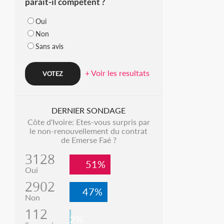
parait-il compétent ?
Oui
Non
Sans avis
+ Voir les resultats
DERNIER SONDAGE
Côte d'Ivoire: Etes-vous surpris par
le non-renouvellement du contrat
de Emerse Faé ?
3128
51%
Oui
2902
47%
Non
112
2%