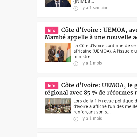
(JNIM), a...
il y a 1 semaine
Côte d'Ivoire : UEMOA, av
Info
Mambé appelle à une nouvelle ac
La Côte d’Ivoire continue de s
africaine (UEMOA). À l’issue d
ministre...
il y a 1 mois
Côte d'Ivoire: UEMOA, le
Info
régional avec 85 % de réformes
Lors de la 11ᵉ revue politique
d’Ivoire a affiché l’un des mei
renforçant son s...
il y a 1 mois