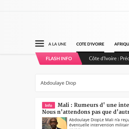
A LA UNE
COTE D'IVOIRE
AFRIQ
Côte d'Ivoire : 
FLASH INFO
Mali : Rumeurs d' une int
Info
Nous n'attendons pas que d'aut
Abdoulaye DiopLe Mali n’a reçu
éventuelle intervention milita