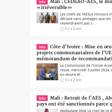
Mali : CEDEAO-AES, le min
Info
«irréversible»
Les chefs de l'AESLe ministre 
déclaré sans ambages que les p
reviendraient pas s...
il y a 2 ans
Côte d'Ivoire : Mise en œ
Info
projets communautaires de l'U
mémorandum de recommandati
La Commission de l'Union écon
revue, mercredi 3 juillet 2024,
en œuvre ef...
il y a 2 ans
Mali : Retrait de l'AES , 
Info
pays ont été sanctionnés parce 
Abdoulaye Diop Le chef de la d