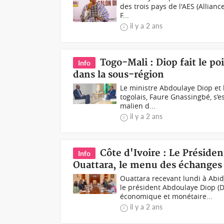
des trois pays de l'AES (Allian
F...
il y a 2 ans
Togo-Mali : Diop fait le po
Info
dans la sous-région
Le ministre Abdoulaye Diop et 
togolais, Faure Gnassingbé, s’e
malien d...
il y a 2 ans
Côte d'Ivoire : Le Présid
Info
Ouattara, le menu des échanges
Ouattara recevant lundi à Abi
le président Abdoulaye Diop (
économique et monétaire...
il y a 2 ans