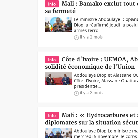
Mali : Bamako exclut tout 
Info
sa fermeté
Le ministre Abdoulaye Diop &n
Diop, a réaffirmé jeudi la posi
armés terro...
il y a 2 mois
Côte d'Ivoire : UEMOA, Abd
Info
solidité économique de l'Union
Abdoulaye Diop et Alassane Ou
Côte d’Ivoire, Alassane Ouattar
présidentie...
il y a 3 mois
Mali : « Hydrocarbures et 
Info
diplomates sur la situation sécur
Abdoulaye Diop Le ministre mal
mercredi 5 novembre, le corps 