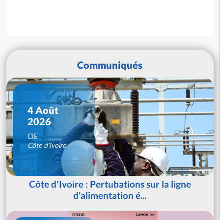
Communiqués
4 Août
2026
CIE
Côte d'Ivoire
Côte d'Ivoire : Pertubations sur la ligne
d'alimentation é...