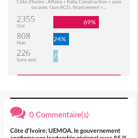
Côte d'Ivoire : Affaire « Italia Construction » sans
ou avec faux ACD, financement «...
2355
69%
Oui
808
24%
Non
226
7%
Sans avis
0 Commentaire(s)
Côte d'Ivoire: UEMOA, le gouvernement
confirme son leadership régional avec 85 %