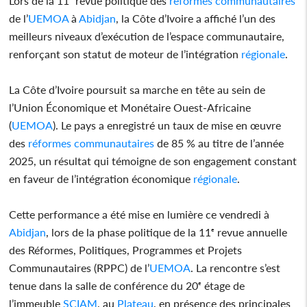
Lors de la 11ᵉ revue politique des
réformes
communautaires
de l’
UEMOA
à
Abidjan
, la Côte d’Ivoire a affiché l’un des
meilleurs niveaux d’exécution de l’espace communautaire,
renforçant son statut de moteur de l’intégration
régionale
.
La Côte d’Ivoire poursuit sa marche en tête au sein de
l’Union Économique et Monétaire Ouest-Africaine
(
UEMOA
). Le pays a enregistré un taux de mise en œuvre
des
réformes
communautaires
de 85 % au titre de l’année
2025, un résultat qui témoigne de son engagement constant
en faveur de l’intégration économique
régionale
.
Cette performance a été mise en lumière ce vendredi à
Abidjan
, lors de la phase politique de la 11ᵉ revue annuelle
des Réformes, Politiques, Programmes et Projets
Communautaires (RPPC) de l’
UEMOA
. La rencontre s’est
tenue dans la salle de conférence du 20ᵉ étage de
l’immeuble
SCIAM
, au
Plateau
, en présence des principales