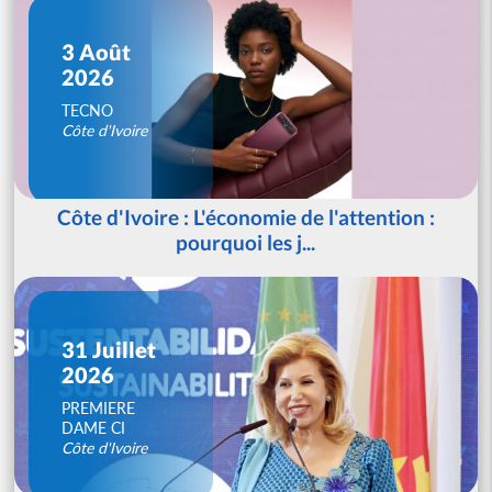
3 Août
2026
TECNO
Côte d'Ivoire
Côte d'Ivoire : L'économie de l'attention :
pourquoi les j...
31 Juillet
2026
PREMIERE
DAME CI
Côte d'Ivoire