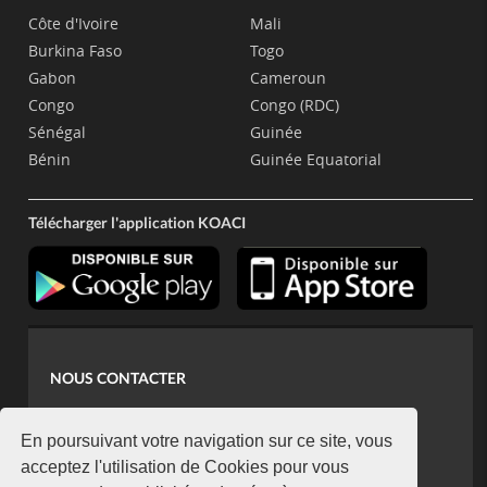
Côte d'Ivoire
Mali
Burkina Faso
Togo
Gabon
Cameroun
Congo
Congo (RDC)
Sénégal
Guinée
Bénin
Guinée Equatorial
Télécharger l'application KOACI
NOUS CONTACTER
contact@koaci.com
koaci@yahoo.fr
En poursuivant votre navigation sur ce site, vous
+225 07 08 85 52 93
acceptez l'utilisation de Cookies pour vous