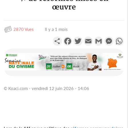
œuvre
2870 Vues
Il y a 1 mois
Partager
Facebook
Twitter
Email
Gmail
Messen
W
© Koaci.com - vendredi 12 juin 2026 - 14:06