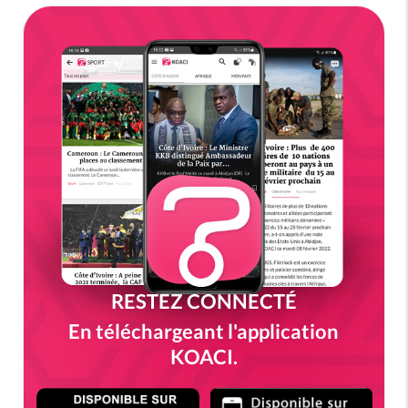
RESTEZ CONNECTÉ
En téléchargeant l'application
KOACI.