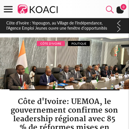
0
Côte d'Ivoire : CHU de Treichville, après la fronde, les agents
contractuels obtiennent un accord avec la direction sur les
arriérés du SMIG 2023
CÔTE D'IVOIRE
POLITIQUE
Côte d'Ivoire: UEMOA, le
gouvernement confirme son
leadership régional avec 85
% de réformes mises en