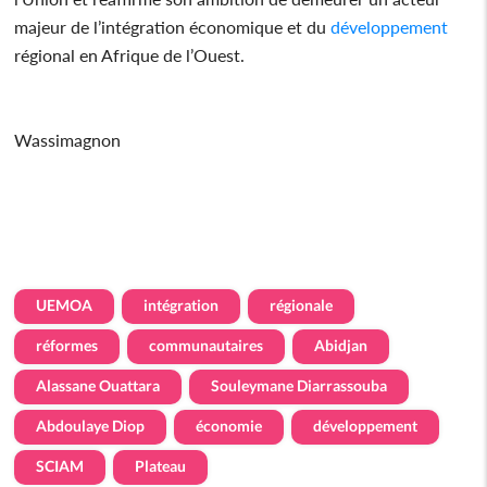
majeur de l’intégration économique et du
développement
régional en Afrique de l’Ouest.
Wassimagnon
UEMOA
intégration
régionale
réformes
communautaires
Abidjan
Alassane Ouattara
Souleymane Diarrassouba
Abdoulaye Diop
économie
développement
SCIAM
Plateau