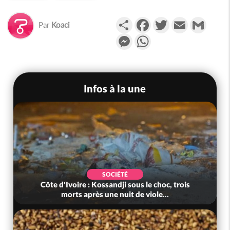
Partager
Facebook
Twitter
Email
Gmail
Par
Koaci
Messenger
WhatsApp
Infos à la une
SOCIÉTÉ
Côte d'Ivoire : Kossandji sous le choc, trois
morts après une nuit de viole...