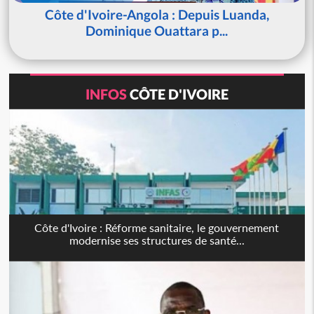
Côte d'Ivoire-Angola : Depuis Luanda,
Dominique Ouattara p...
INFOS
CÔTE D'IVOIRE
Côte d'Ivoire : Réforme sanitaire, le gouvernement
modernise ses structures de santé...