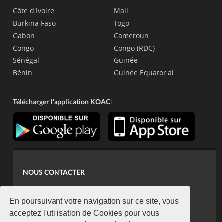
Côte d'Ivoire
Mali
Burkina Faso
Togo
Gabon
Cameroun
Congo
Congo (RDC)
Sénégal
Guinée
Bénin
Guinée Equatorial
Télécharger l'application KOACI
NOUS CONTACTER
contact@koaci.com
koaci@yahoo.fr
En poursuivant votre navigation sur ce site, vous
+225 07 08 85 52 93
acceptez l'utilisation de Cookies pour vous