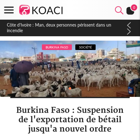
0
Côte d'Ivoire : Séileu, la célébration de la fête nationale
transformée en vaste campagne contre les produits
dépigmentants dangereux
BURKINA FASO
SOCIÉTÉ
Burkina Faso : Suspension
de l'exportation de bétail
jusqu'a nouvel ordre