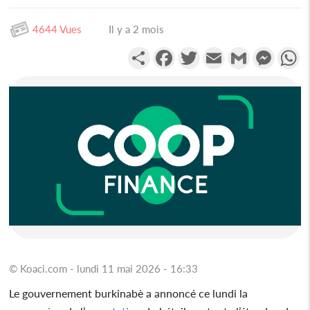
4644 Vues
Il y a 2 mois
Partager
Facebook
Twitter
Email
Gmail
Messen
W
© Koaci.com - lundi 11 mai 2026 - 16:33
Le gouvernement burkinabè a annoncé ce lundi la