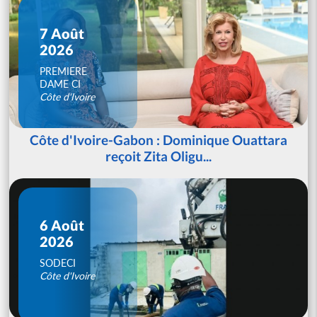
7 Août
2026
PREMIERE
DAME CI
Côte d'Ivoire
Côte d'Ivoire-Gabon : Dominique Ouattara
reçoit Zita Oligu...
6 Août
2026
SODECI
Côte d'Ivoire