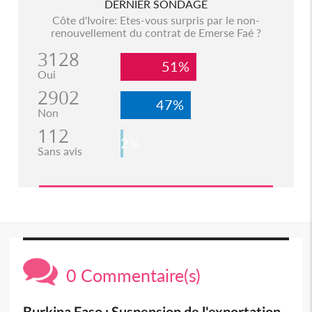
DERNIER SONDAGE
Côte d'Ivoire: Etes-vous surpris par le non-
renouvellement du contrat de Emerse Faé ?
3128
51%
Oui
2902
47%
Non
112
2%
Sans avis
0 Commentaire(s)
Burkina Faso : Suspension de l'exportation