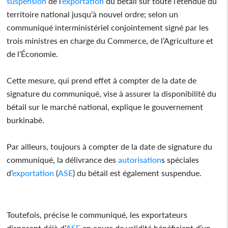
suspension
de l’
exportation
du bétail sur toute l’étendue du
territoire national jusqu’à nouvel ordre; selon un
communiqué interministériel conjointement signé par les
trois ministres en charge du Commerce, de l’Agriculture et
de l’Économie.
Cette mesure, qui prend effet à compter de la date de
signature du communiqué, vise à assurer la disponibilité du
bétail sur le marché national, explique le gouvernement
burkinabè.
Par ailleurs, toujours à compter de la date de signature du
communiqué, la délivrance des
autorisation
s spéciales
d’
exportation
(
ASE
) du bétail est également suspendue.
Toutefois, précise le communiqué, les exportateurs
disposant déjà d’
ASE
en cours de validité bénéficient d’un