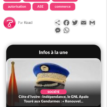
autorisation
ASE
commerce
Partager
Facebook
Twitter
Email
Gmail
Par
Koaci
Messenger
WhatsApp
Infos à la une
SOCIÉTÉ
Côte d'Ivoire : Indépendance, le GNL Apalo
Touré aux Gendarmes : « Renouvel...