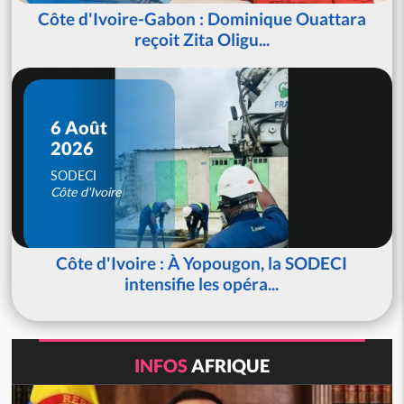
Côte d'Ivoire-Gabon : Dominique Ouattara
reçoit Zita Oligu...
6 Août
2026
SODECI
Côte d'Ivoire
Côte d'Ivoire : À Yopougon, la SODECI
intensifie les opéra...
INFOS
AFRIQUE