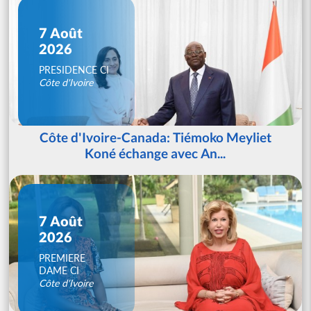
7 Août
2026
PRESIDENCE CI
Côte d'Ivoire
Côte d'Ivoire-Canada: Tiémoko Meyliet
Koné échange avec An...
7 Août
2026
PREMIERE
DAME CI
Côte d'Ivoire