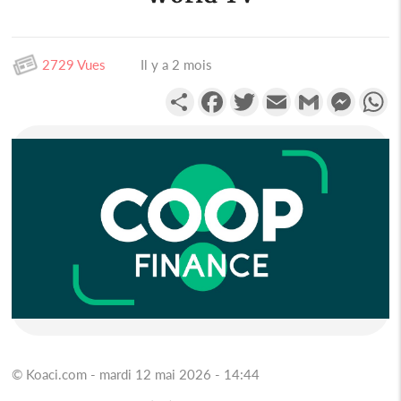
2729 Vues
Il y a 2 mois
Partager
Facebook
Twitter
Email
Gmail
Messen
W
© Koaci.com - mardi 12 mai 2026 - 14:44