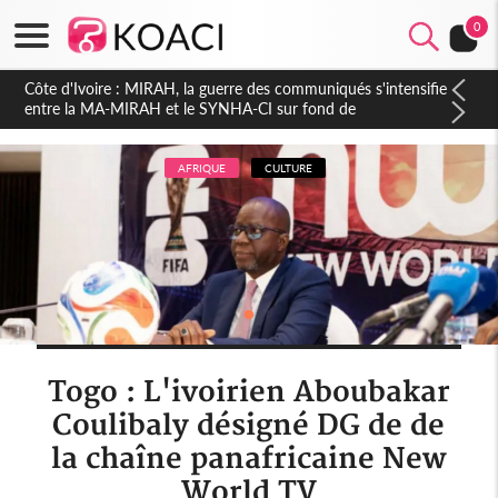
0
Côte d'Ivoire : Indépendance 2026, Thiam plaide pour un
environnement démocratique plus apaisé
AFRIQUE
CULTURE
Togo : L'ivoirien Aboubakar
Coulibaly désigné DG de de
la chaîne panafricaine New
World TV