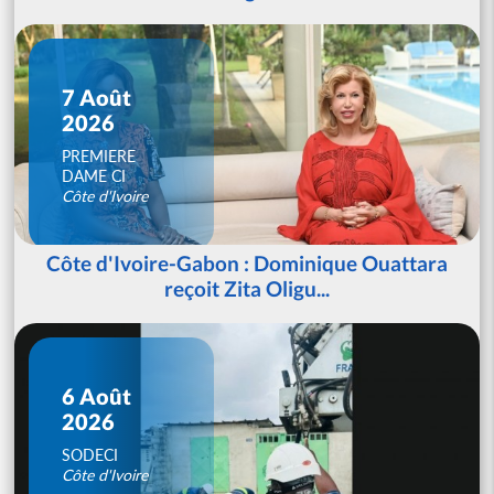
7 Août
2026
PREMIERE
DAME CI
Côte d'Ivoire
Côte d'Ivoire-Gabon : Dominique Ouattara
reçoit Zita Oligu...
6 Août
2026
SODECI
Côte d'Ivoire