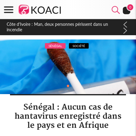
0
Côte d'Ivoire : Séileu, la célébration de la fête nationale
transformée en vaste campagne contre les produits
dépigmentants dangereux
SÉNÉGAL
SOCIÉTÉ
Sénégal : Aucun cas de
hantavirus enregistré dans
le pays et en Afrique