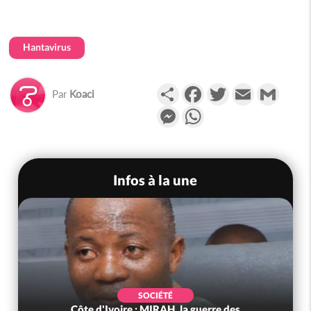
Hantavirus
Partager
Facebook
Twitter
Email
Gmail
Par
Koaci
Messenger
WhatsApp
Infos à la une
SOCIÉTÉ
Côte d'Ivoire : MIRAH, la guerre des