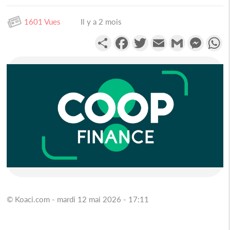
1601 Vues
Il y a 2 mois
Partager
Facebook
Twitter
Email
Gmail
Messen
W
© Koaci.com - mardi 12 mai 2026 - 17:11