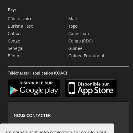
Pays
Côte d'Ivoire
Mali
Burkina Faso
Togo
Gabon
Cameroun
Congo
Congo (RDC)
Sénégal
Guinée
Bénin
Guinée Equatorial
Télécharger l'application KOACI
NOUS CONTACTER
contact@koaci.com
En poursuivant votre navigation sur ce site, vous