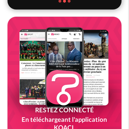
RESTEZ CONNECTÉ
En téléchargeant l'application
KOACI.