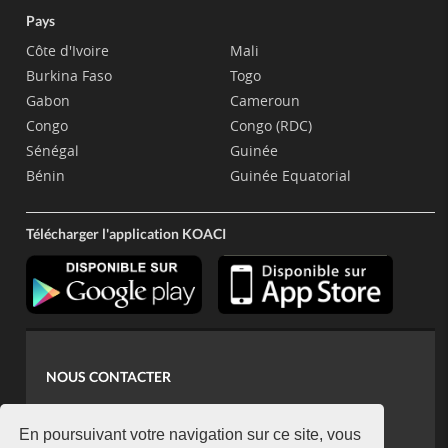
Pays
Côte d'Ivoire
Mali
Burkina Faso
Togo
Gabon
Cameroun
Congo
Congo (RDC)
Sénégal
Guinée
Bénin
Guinée Equatorial
Télécharger l'application KOACI
NOUS CONTACTER
contact@koaci.com
koaci@yahoo.fr
En poursuivant votre navigation sur ce site, vous