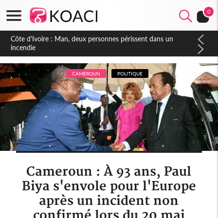
0
Côte d'Ivoire : Séileu, la célébration de la fête nationale
transformée en vaste campagne contre les produits
dépigmentants dangereux
CAMEROUN
POLITIQUE
Cameroun : À 93 ans, Paul
Biya s'envole pour l'Europe
après un incident non
confirmé lors du 20 mai