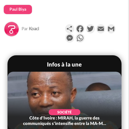
Paul Biya
Partager
Facebook
Twitter
Email
Gmail
Par
Koaci
Messenger
WhatsApp
Infos à la une
SOCIÉTÉ
Côte d'Ivoire : MIRAH, la guerre des
communiqués s'intensifie entre la MA-M...