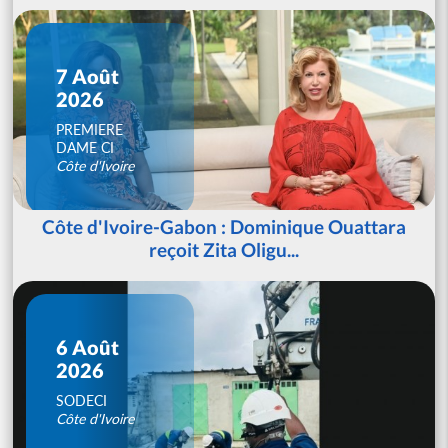
7 Août
2026
PREMIERE
DAME CI
Côte d'Ivoire
Côte d'Ivoire-Gabon : Dominique Ouattara
reçoit Zita Oligu...
6 Août
2026
SODECI
Côte d'Ivoire