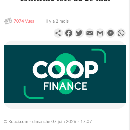
7074 Vues
Il y a 2 mois
Partager
Facebook
Twitter
Email
Gmail
Messen
W
© Koaci.com - dimanche 07 juin 2026 - 17:07