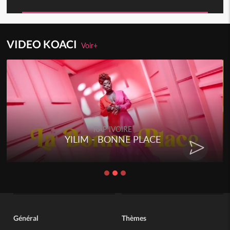
VIDEO KOACI
Voir+
RAP IVOIRE
YILIM - BONNE PLACE
Général
Thèmes