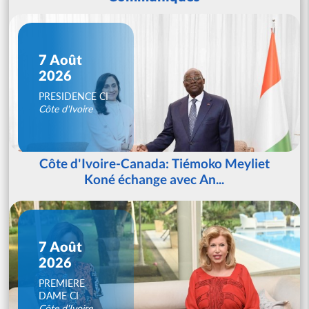
7 Août
2026
PRESIDENCE CI
Côte d'Ivoire
Côte d'Ivoire-Canada: Tiémoko Meyliet
Koné échange avec An...
7 Août
2026
PREMIERE
DAME CI
Côte d'Ivoire