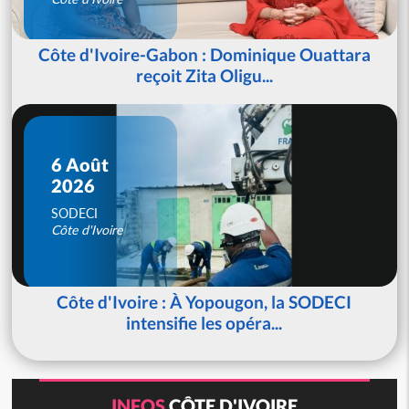
Côte d'Ivoire-Gabon : Dominique Ouattara
reçoit Zita Oligu...
6 Août
2026
SODECI
Côte d'Ivoire
Côte d'Ivoire : À Yopougon, la SODECI
intensifie les opéra...
INFOS
CÔTE D'IVOIRE