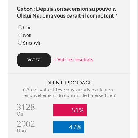
Gabon : Depuis son ascension au pouvoir,
Oligui Nguema vous parait-il compétent ?
Oui
Non
Sans avis
+ Voir les resultats
DERNIER SONDAGE
Côte d'Ivoire: Etes-vous surpris par le non-
renouvellement du contrat de Emerse Faé ?
3128
51%
Oui
2902
47%
Non