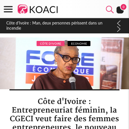
0
Côte d'Ivoire : Séileu, la célébration de la fête nationale
transformée en vaste campagne contre les produits
dépigmentants dangereux
CÔTE D'IVOIRE
ECONOMIE
Côte d'Ivoire :
Entrepreneuriat féminin, la
CGECI veut faire des femmes
entrepreneures, le nouveau