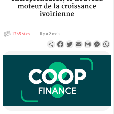
moteur de la croissance
ivoirienne
1765 Vues
Il y a 2 mois
Partager
Facebook
Twitter
Email
Gmail
Messen
W