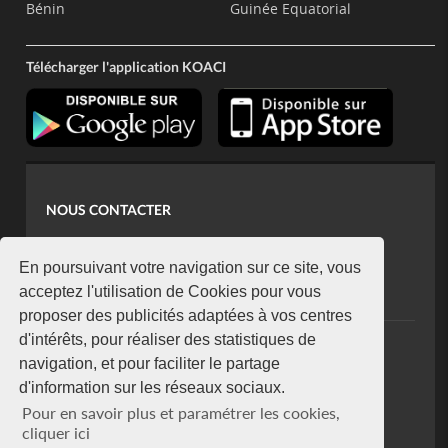
Bénin
Guinée Equatorial
Télécharger l'application KOACI
NOUS CONTACTER
contact@koaci.com
koaci@yahoo.fr
En poursuivant votre navigation sur ce site, vous
+225 07 08 85 52 93
acceptez l'utilisation de Cookies pour vous
proposer des publicités adaptées à vos centres
d'intérêts, pour réaliser des statistiques de
NEWSLETTER
navigation, et pour faciliter le partage
Restez connecté via notre newsletter
d'information sur les réseaux sociaux.
S'abonner
Pour en savoir plus et paramétrer les cookies,
Se désabonner
cliquer ici