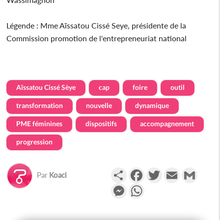
Légende : Mme Aïssatou Cissé Seye, présidente de la
Commission promotion de l'entrepreneuriat national
Aïssatou Cissé Sèye
cap
foire
outil
transformation
nouvelle
dynamique
PME féminines
dispositifs
accompagnement
progression
Partager
Facebook
Twitter
Email
Gmail
Par
Koaci
Messenger
WhatsApp