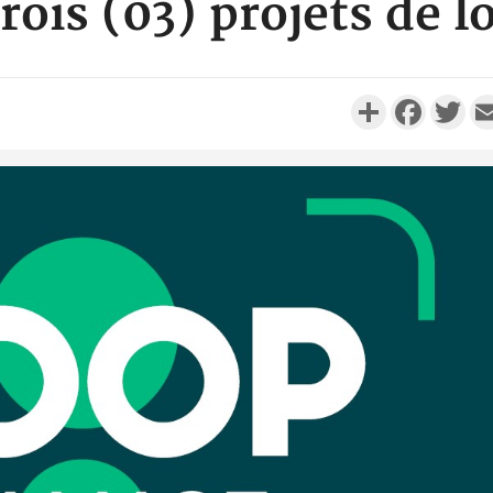
trois (03) projets de lo
Partager
Faceboo
Twi
Côte d'Ivo
réussi du
Adama 
Côte 
anni
l'Indépend
Dé