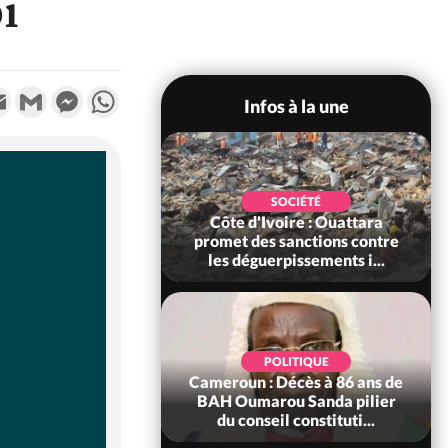
i
k
tter
Email
Gmail
Messenger
WhatsApp
Infos à la une
POLITIQUE
SOCIÉTÉ
ire : Après le pari
Côte d'Ivoire : Ouattara
 66e anniversaire,
promet des sanctions contre
Bictogo : «...
les déguerpissements i...
POLITIQUE
d'Ivoire : 66e
POLITIQUE
versaire de
Cameroun : Décès à 86 ans de
ance, les Forces de
BAH Oumarou Sanda pilier
fense e...
du conseil constituti...