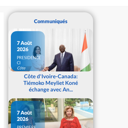
Communiqués
7 Août
2026
PRESIDENCE
CI
Côte
d'Ivoire
Côte d'Ivoire-Canada:
Tiémoko Meyliet Koné
échange avec An...
7 Août
2026
PREMIERE