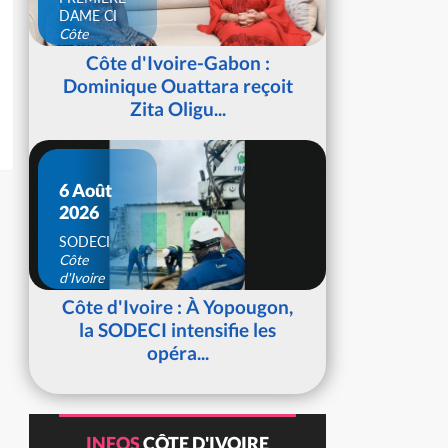
DAME CI
Côte
d'Ivoire
Côte d'Ivoire-Gabon :
Dominique Ouattara reçoit
Zita Oligu...
6 Août
2026
SODECI
Côte
d'Ivoire
Côte d'Ivoire : À Yopougon,
la SODECI intensifie les
opéra...
INFOS
CÔTE D'IVOIRE