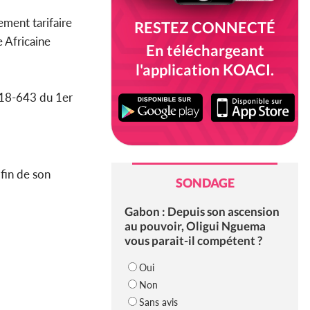
ement tarifaire
RESTEZ CONNECTÉ
 Africaine
En téléchargeant
l'application KOACI.
018-643 du 1er
 fin de son
SONDAGE
Gabon : Depuis son ascension
au pouvoir, Oligui Nguema
vous parait-il compétent ?
Oui
Non
Sans avis