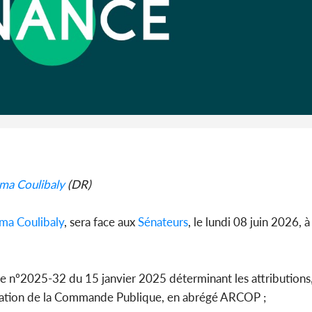
Côte d'I
guerre 
s'intensif
ma Coulibaly
(DR)
ma Coulibaly
, sera face aux
Sénateurs
, le lundi 08 juin 2026, à
ance nº2025-32 du 15 janvier 2025 déterminant les attributions,
ulation de la Commande Publique, en abrégé ARCOP ;