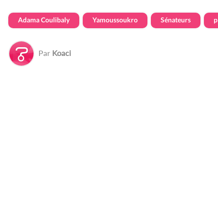
Adama Coulibaly
Yamoussoukro
Sénateurs
p
Par
Koaci