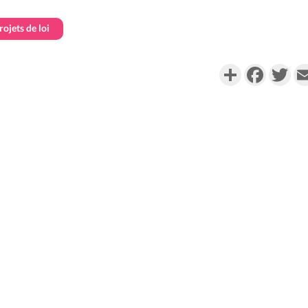
rojets de loi
Partager
Faceboo
Twi