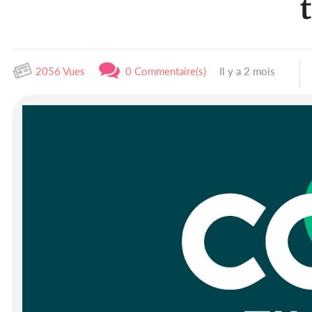
2056 Vues
0 Commentaire(s)
Il y a 2 mois