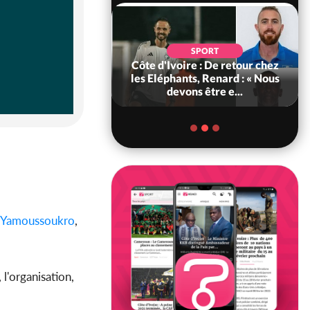
SOCIÉTÉ
SPORT
voire : MIRAH, la
Côte d'Ivoire : De retour chez
des communiqués
les Eléphants, Renard : « Nous
ie entre la MA-M...
devons être e...
Yamoussoukro
,
 l'organisation,