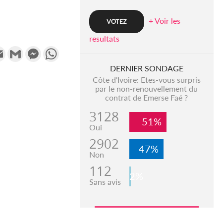
+ Voir les
resultats
k
tter
Email
Gmail
Messenger
WhatsApp
DERNIER SONDAGE
Côte d'Ivoire: Etes-vous surpris
par le non-renouvellement du
contrat de Emerse Faé ?
3128
51%
Oui
2902
47%
Non
112
2%
Sans avis