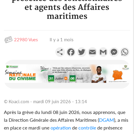
et agents des Affaires
maritimes
22980 Vues
Il y a 1 mois
Partager
Facebook
Twitter
Email
Gmail
Messen
W
© Koaci.com - mardi 09 juin 2026 - 13:14
Après la grève du lundi 08 juin 2026, nous apprenons, que
la Direction Générale des Affaires Maritimes (
DGAM
), a mis
en place ce mardi une
opération
de
contrôle
de présence