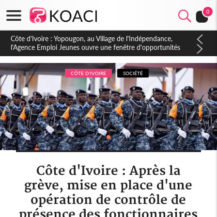
0
Côte d'Ivoire : CHU de Treichville, après la fronde, les agents
contractuels obtiennent un accord avec la direction sur les
arriérés du SMIG 2023
CÔTE D'IVOIRE
SOCIÉTÉ
Côte d'Ivoire : Après la
grève, mise en place d'une
opération de contrôle de
présence des fonctionnaires