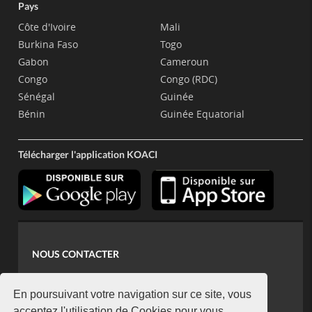
Pays
Côte d'Ivoire
Mali
Burkina Faso
Togo
Gabon
Cameroun
Congo
Congo (RDC)
Sénégal
Guinée
Bénin
Guinée Equatorial
Télécharger l'application KOACI
NOUS CONTACTER
contact@koaci.com
koaci@yahoo.fr
En poursuivant votre navigation sur ce site, vous
acceptez l'utilisation de Cookies pour vous