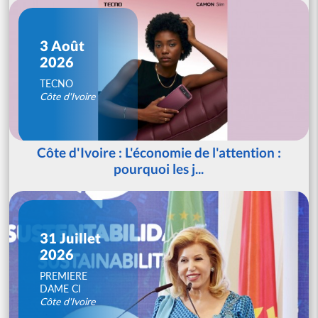
3 Août
2026
TECNO
Côte d'Ivoire
Côte d'Ivoire : L'économie de l'attention :
pourquoi les j...
31 Juillet
2026
PREMIERE
DAME CI
Côte d'Ivoire