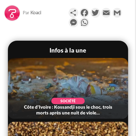
Partager
Facebook
Twitter
Email
Gmail
Par
Koaci
Messenger
WhatsApp
Infos à la une
SOCIÉTÉ
Côte d'Ivoire : Kossandji sous le choc, trois
morts après une nuit de viole...