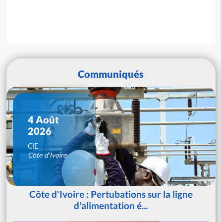
Communiqués
4 Août
2026
CIE
Côte d'Ivoire
Côte d'Ivoire : Pertubations sur la ligne
d'alimentation é...