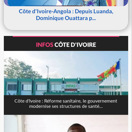
Côte d'Ivoire-Angola : Depuis Luanda,
Dominique Ouattara p...
INFOS
CÔTE D'IVOIRE
Côte d'Ivoire : Réforme sanitaire, le gouvernement
modernise ses structures de santé...