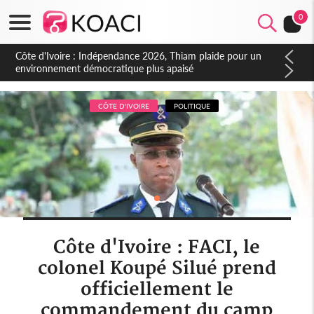
0
Côte d'Ivoire : Concours INFAS 2026, les convocations
seront disponibles à compter du samedi
CÔTE D'IVOIRE
POLITIQUE
Côte d'Ivoire : FACI, le
colonel Koupé Silué prend
officiellement le
commandement du camp