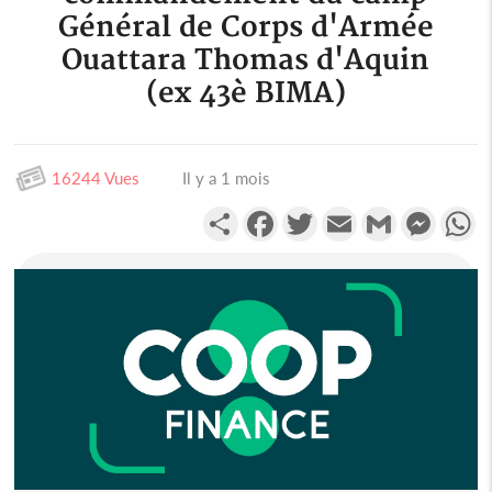
Général de Corps d'Armée
Ouattara Thomas d'Aquin
(ex 43è BIMA)
16244 Vues
Il y a 1 mois
Partager
Facebook
Twitter
Email
Gmail
Messen
W