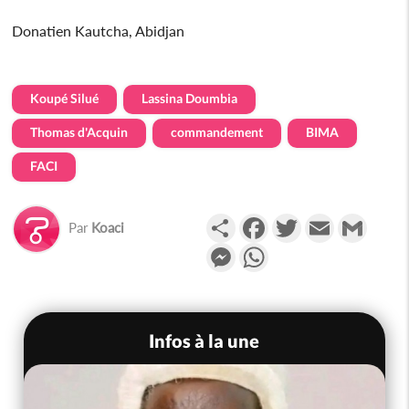
Donatien Kautcha, Abidjan
Koupé Silué
Lassina Doumbia
Thomas d'Acquin
commandement
BIMA
FACI
Partager
Facebook
Twitter
Email
Gmail
Par
Koaci
Messenger
WhatsApp
Infos à la une