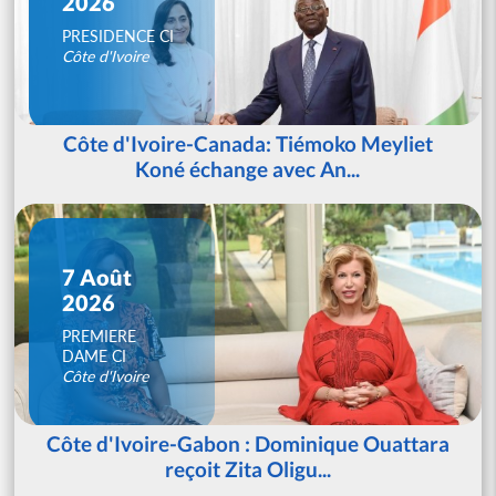
2026
PRESIDENCE CI
Côte d'Ivoire
Côte d'Ivoire-Canada: Tiémoko Meyliet
Koné échange avec An...
7 Août
2026
PREMIERE
DAME CI
Côte d'Ivoire
Côte d'Ivoire-Gabon : Dominique Ouattara
reçoit Zita Oligu...