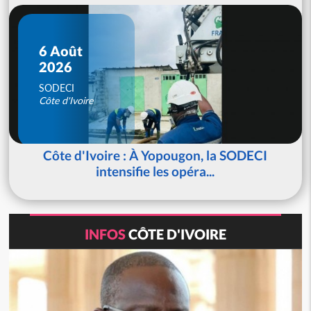
6 Août
2026
SODECI
Côte d'Ivoire
Côte d'Ivoire : À Yopougon, la SODECI
intensifie les opéra...
INFOS
CÔTE D'IVOIRE