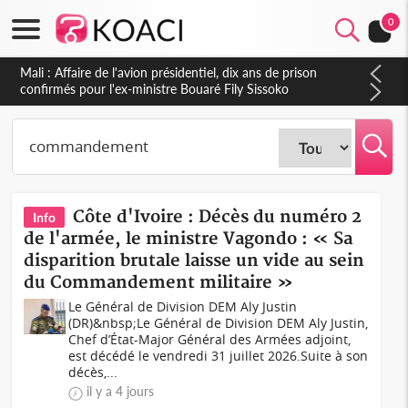
0
Nigeria : Le Togo et le Cameroun principaux acheteurs des
produits de la raffinerie Dangote en juillet
Côte d'Ivoire : Décès du numéro 2
Info
de l'armée, le ministre Vagondo : « Sa
disparition brutale laisse un vide au sein
du Commandement militaire »
Le Général de Division DEM Aly Justin
(DR)&nbsp;Le Général de Division DEM Aly Justin,
Chef d’État-Major Général des Armées adjoint,
est décédé le vendredi 31 juillet 2026.Suite à son
décès,...
il y a 4 jours