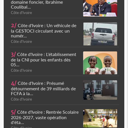
domaine foncier, Ibrahime
Coulibal...
Côte d'Ivoire
2/
Côte d'Ivoire : Un véhicule de
la GESTOCI circulant avec un
numér...
Côte d'Ivoire
3/
Côte d'Ivoire : L'établissement
de la CNI pour les enfants dès
05...
Côte d'Ivoire
4/
Côte d'Ivoire : Présumé
détournement de 39 milliards de
FCFA à la...
Côte d'Ivoire
5/
Côte d'Ivoire : Rentrée Scolaire
2026-2027, vaste opération
d'éta...