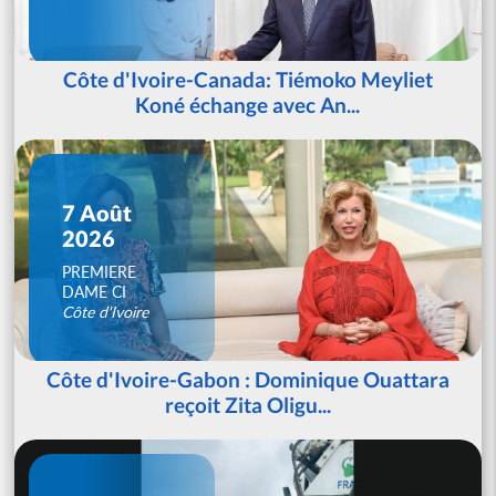
Côte d'Ivoire-Canada: Tiémoko Meyliet
Koné échange avec An...
7 Août
2026
PREMIERE
DAME CI
Côte d'Ivoire
Côte d'Ivoire-Gabon : Dominique Ouattara
reçoit Zita Oligu...