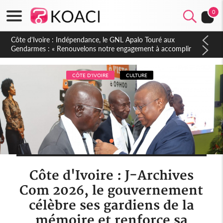
0
Sierra Leone : Un projet de réforme constitutionnelle en
gestation, points clés des amendements, un exclu d'avance
CÔTE D'IVOIRE
CULTURE
Côte d'Ivoire : J-Archives
Com 2026, le gouvernement
célèbre ses gardiens de la
mémoire et renforce sa