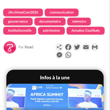
JArchivesCom2026
communication
gouvernance
documentaire
mémoire
Institutionnelle
patrimoine
Amadou Coulibaly
Partager
Facebook
Twitter
Email
Gmail
Par
Koaci
Messenger
WhatsApp
Infos à la une