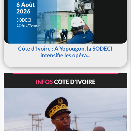
6 Août
2026
SODECI
Côte d'Ivoire
Côte d'Ivoire : À Yopougon, la SODECI
intensifie les opéra...
INFOS
CÔTE D'IVOIRE