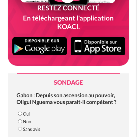
RESTEZ CONNECTÉ
En téléchargeant l'application
KOACI.
SONDAGE
Gabon : Depuis son ascension au pouvoir,
Oligui Nguema vous parait-il compétent ?
Oui
Non
Sans avis