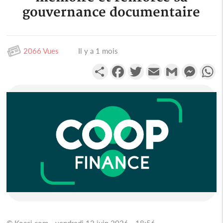
gouvernance documentaire
2066 Vues
Il y a 1 mois
Partager
Facebook
Twitter
Email
Gmail
Messen
W
© Koaci.com - vendredi 12 juin 2026 - 18:56