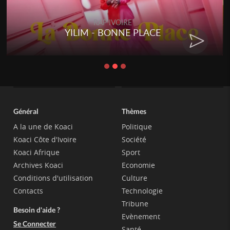
RAP IVOIRE
YILIM - BONNE PLACE
Général
Thèmes
A la une de Koaci
Politique
Koaci Côte d'Ivoire
Société
Koaci Afrique
Sport
Archives Koaci
Economie
Conditions d'utilisation
Culture
Contacts
Technologie
Tribune
Besoin d'aide ?
Evènement
Se Connecter
Santé