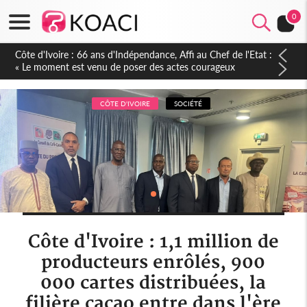
0
Côte d'Ivoire-Burkina : La CCI-BF désire instaurer un échange
constant avec Abidjan pour favoriser l'amélioration continue
de leurs liens avec la plateforme portuaire
CÔTE D'IVOIRE
SOCIÉTÉ
Côte d'Ivoire : 1,1 million de
producteurs enrôlés, 900
000 cartes distribuées, la
filière cacao entre dans l'ère