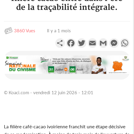
de la traçabilité intégrale.
3860 Vues
Il y a 1 mois
Partager
Facebook
Twitter
Email
Gmail
Messen
W
© Koaci.com - vendredi 12 juin 2026 - 12:01
La filière café-cacao ivoirienne franchit une étape décisive