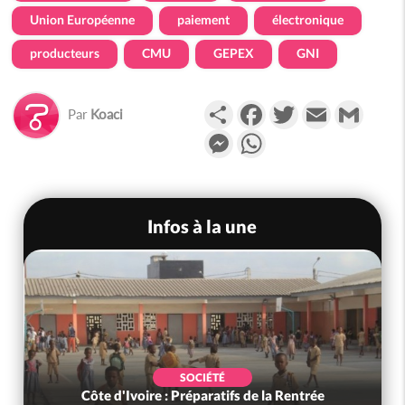
Union Européenne
paiement
électronique
producteurs
CMU
GEPEX
GNI
Partager
Facebook
Twitter
Email
Gmail
Par
Koaci
Messenger
WhatsApp
Infos à la une
SOCIÉTÉ
Côte d'Ivoire : Préparatifs de la Rentrée