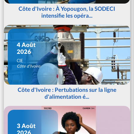
Côte d'Ivoire : À Yopougon, la SODECI
intensifie les opéra...
4 Août
2026
CIE
Côte d'Ivoire
Côte d'Ivoire : Pertubations sur la ligne
d'alimentation é...
3 Août
2026