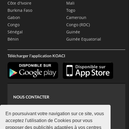
Côte d'Ivoire
Mali
Burkina Faso
Togo
Gabon
Cameroun
Congo
Congo (RDC)
Sénégal
Guinée
Bénin
Guinée Equatorial
Télécharger l'application KOACI
NOUS CONTACTER
contact@koaci.com
koaci@yahoo.fr
En poursuivant votre navigation sur ce site, vous
+225 07 08 85 52 93
acceptez l'utilisation de Cookies pour vous
proposer des publicités adaptées à vos centres