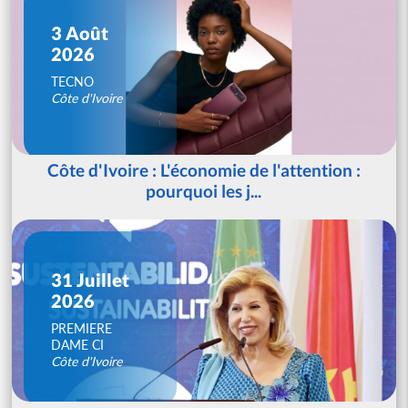
3 Août
2026
TECNO
Côte d'Ivoire
Côte d'Ivoire : L'économie de l'attention :
pourquoi les j...
31 Juillet
2026
PREMIERE
DAME CI
Côte d'Ivoire