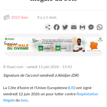
2022 Vues
Il y a 1 mois
Partager
Facebook
Twitter
Email
Gmail
Messen
W
© Koaci.com - samedi 13 juin 2026 - 13:43
Signature de l’accord vendredi à Abidjan (DR)
La Côte d’Ivoire et l’Union Européenne (
UE
) ont signé
vendredi 12 juin 2026 un pour lutter contre l’
exploitation
illégale
du
bois
.