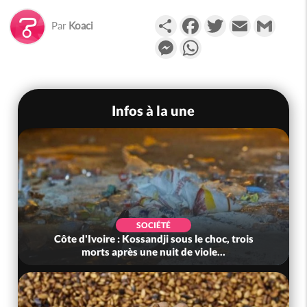
Partager
Facebook
Twitter
Email
Gmail
Par
Koaci
Messenger
WhatsApp
Infos à la une
SOCIÉTÉ
Côte d'Ivoire : Kossandji sous le choc, trois
morts après une nuit de viole...