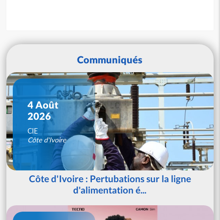
Communiqués
4 Août
2026
CIE
Côte d'Ivoire
Côte d'Ivoire : Pertubations sur la ligne
d'alimentation é...