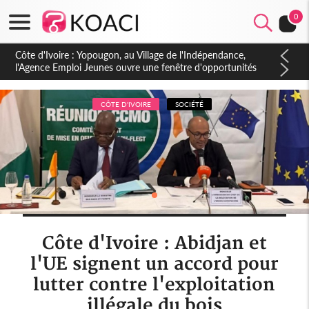
0
Côte d'Ivoire : CHU de Treichville, après la fronde, les agents
contractuels obtiennent un accord avec la direction sur les
arriérés du SMIG 2023
CÔTE D'IVOIRE
SOCIÉTÉ
Côte d'Ivoire : Abidjan et
l'UE signent un accord pour
lutter contre l'exploitation
illégale du bois