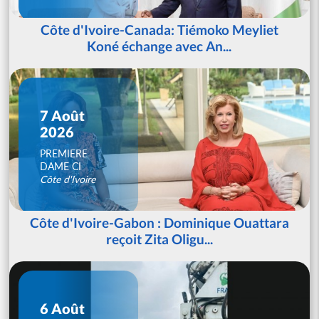
Côte d'Ivoire-Canada: Tiémoko Meyliet
Koné échange avec An...
7 Août
2026
PREMIERE
DAME CI
Côte d'Ivoire
Côte d'Ivoire-Gabon : Dominique Ouattara
reçoit Zita Oligu...
6 Août