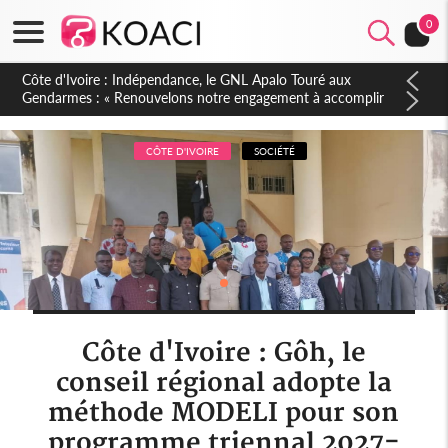
0
Sierra Leone : Un projet de réforme constitutionnelle en
gestation, points clés des amendements, un exclu d'avance
CÔTE D'IVOIRE
SOCIÉTÉ
Côte d'Ivoire : Gôh, le
conseil régional adopte la
méthode MODELI pour son
programme triennal 2027-