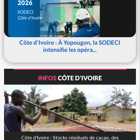
2026
SODECI
Côte d'Ivoire
Côte d'Ivoire : À Yopougon, la SODECI
intensifie les opéra...
INFOS
CÔTE D'IVOIRE
Côte d'Ivoire : Stocks résiduels de cacao, des