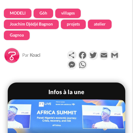
MODELI
Gôh
villages
Joachim Djédjé Bagnon
projets
atelier
Gagnoa
Partager
Facebook
Twitter
Email
Gmail
Par
Koaci
Messenger
WhatsApp
Infos à la une