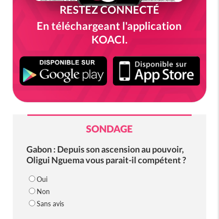
RESTEZ CONNECTÉ
En téléchargeant l'application
KOACI.
SONDAGE
Gabon : Depuis son ascension au pouvoir,
Oligui Nguema vous parait-il compétent ?
Oui
Non
Sans avis