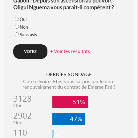
Gabon : Depuis son ascension au pouvoir,
Oligui Nguema vous parait-il compétent ?
Oui
Non
Sans avis
+ Voir les resultats
DERNIER SONDAGE
Côte d'Ivoire: Etes-vous surpris par le non-
renouvellement du contrat de Emerse Faé ?
3128
51%
Oui
2902
47%
Non
110
2%