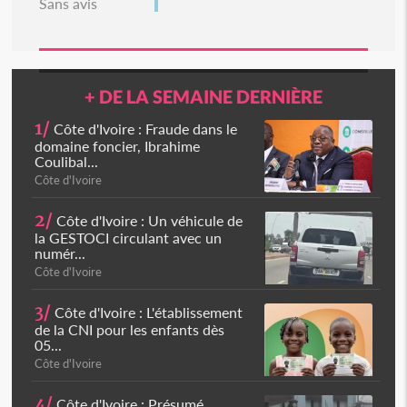
Sans avis
+ DE LA SEMAINE DERNIÈRE
1/
Côte d'Ivoire : Fraude dans le
domaine foncier, Ibrahime
Coulibal...
Côte d'Ivoire
2/
Côte d'Ivoire : Un véhicule de
la GESTOCI circulant avec un
numér...
Côte d'Ivoire
3/
Côte d'Ivoire : L'établissement
de la CNI pour les enfants dès
05...
Côte d'Ivoire
4/
Côte d'Ivoire : Présumé