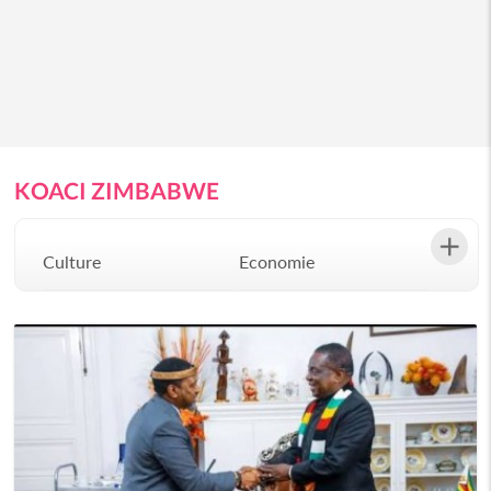
KOACI ZIMBABWE
Culture
Economie
Environement
Evenementiel
Justice
Mode
Politique
Santé
Science
Société