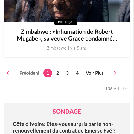
POLITIQUE
Zimbabwe : «Inhumation de Robert
Mugabe», sa veuve Grace condamné...
Zimbabwe il y a 5 ans
Précédent
1
2
3
4
Voir Plus
106 Articles
SONDAGE
Côte d'Ivoire: Etes-vous surpris par le non-
renouvellement du contrat de Emerse Faé ?