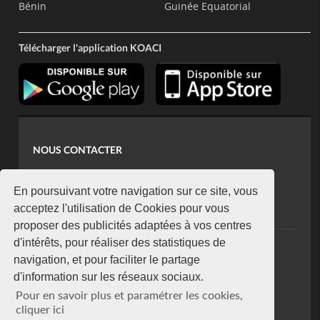
Bénin
Guinée Equatorial
Télécharger l'application KOACI
NOUS CONTACTER
contact@koaci.com
koaci@yahoo.fr
En poursuivant votre navigation sur ce site, vous
+225 07 08 85 52 93
acceptez l'utilisation de Cookies pour vous
proposer des publicités adaptées à vos centres
d'intérêts, pour réaliser des statistiques de
NEWSLETTER
navigation, et pour faciliter le partage
Restez connecté via notre newsletter
d'information sur les réseaux sociaux.
S'abonner
Pour en savoir plus et paramétrer les cookies,
Se désabonner
cliquer ici