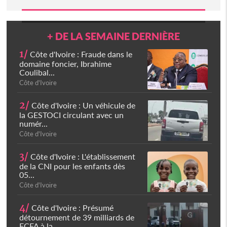
+ DE LA SEMAINE DERNIÈRE
1/
Côte d'Ivoire : Fraude dans le
domaine foncier, Ibrahime
Coulibal...
Côte d'Ivoire
2/
Côte d'Ivoire : Un véhicule de
la GESTOCI circulant avec un
numér...
Côte d'Ivoire
3/
Côte d'Ivoire : L'établissement
de la CNI pour les enfants dès
05...
Côte d'Ivoire
4/
Côte d'Ivoire : Présumé
détournement de 39 milliards de
FCFA à la...