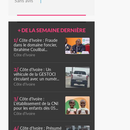
Sans avis
+ DE LA SEMAINE DERNIÈRE
1/
Côte d'Ivoire : Fraude
dans le domaine foncier,
Ibrahime Coulibal...
Côte d'Ivoire
2/
Côte d'Ivoire : Un
véhicule de la GESTOCI
circulant avec un numér...
Côte d'Ivoire
3/
Côte d'Ivoire :
L'établissement de la CNI
pour les enfants dès 05...
Côte d'Ivoire
4/
Côte d'Ivoire : Présumé