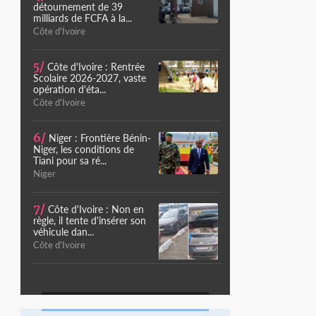
détournement de 39
milliards de FCFA à la...
Côte d'Ivoire
5/
Côte d'Ivoire : Rentrée
Scolaire 2026-2027, vaste
opération d'éta...
Côte d'Ivoire
6/
Niger : Frontière Bénin-
Niger, les conditions de
Tiani pour sa ré...
Niger
7/
Côte d'Ivoire : Non en
règle, il tente d'insérer son
véhicule dan...
Côte d'Ivoire