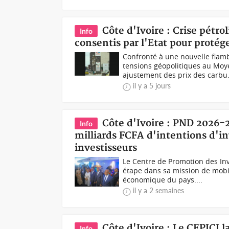
Côte d'Ivoire : Crise pétro
Info
consentis par l'Etat pour proté
Confronté à une nouvelle flam
tensions géopolitiques au Moy
ajustement des prix des carbu.
il y a 5 jours
Côte d'Ivoire : PND 2026-2
Info
milliards FCFA d'intentions d'i
investisseurs
Le Centre de Promotion des Inv
étape dans sa mission de mobi
économique du pays....
il y a 2 semaines
Côte d'Ivoire : Le CEPICI 
Info