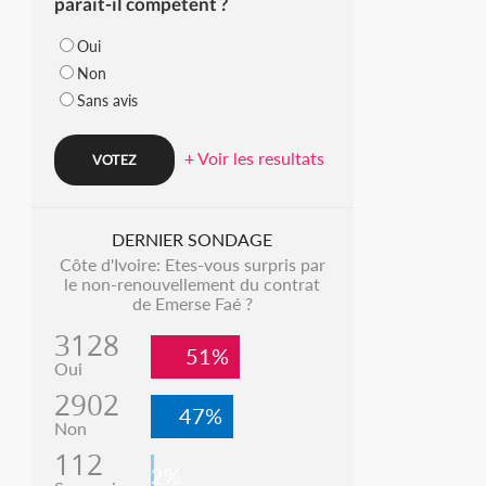
parait-il compétent ?
Oui
Non
Sans avis
+ Voir les resultats
DERNIER SONDAGE
Côte d'Ivoire: Etes-vous surpris par
le non-renouvellement du contrat
de Emerse Faé ?
3128
51%
Oui
2902
47%
Non
112
2%