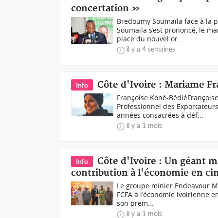
concertation »
Bredoumy Soumaïla face à la p
Soumaïla s’est prononcé, le ma
place du nouvel or...
il y a 4 semaines
Côte d'Ivoire : Mariame F
Info
Françoise Koné-BédiéFrançoise
Professionnel des Exportateurs
années consacrées à déf...
il y a 1 mois
Côte d'Ivoire : Un géant m
Info
contribution à l'économie en ci
Le groupe minier Endeavour Min
FCFA à l'économie ivoirienne e
son prem...
il y a 1 mois