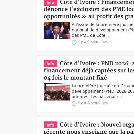
Côte d'Ivoire : Financem
Info
dénonce l'exclusion des PME locl
opportunités » au profit des gra
À l'issue de la première journ
national de développement (PN
des PME de Côte...
il y a 4 semaines
Côte d'Ivoire : PND 2026-
Info
financement déjà captées sur les
04 fois le montant fixé
La première journée du Groupe
développement (PND) 2026-2030
attentes. Les partenaires...
il y a 4 semaines
Côte d'Ivoire : Nouvel orga
Info
récente nous enseigne que la pai