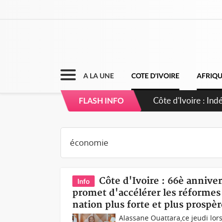
A LA UNE
COTE D'IVOIRE
AFRIQ
Côte d'Ivoire : I
FLASH INFO
Côte d'Ivoire : 66è annive
Info
promet d'accélérer les réformes
nation plus forte et plus prospèr
Alassane Ouattara,ce jeudi lors