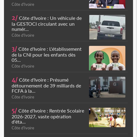
Côte d'Ivoire
2/
Côte d'Ivoire : Un véhicule de
la GESTOCI circulant avec un
numér...
Côte d'Ivoire
3/
Côte d'Ivoire : L'établissement
de la CNI pour les enfants dès
05...
Côte d'Ivoire
4/
Côte d'Ivoire : Présumé
détournement de 39 milliards de
FCFA à la...
Côte d'Ivoire
5/
Côte d'Ivoire : Rentrée Scolaire
2026-2027, vaste opération
d'éta...
Côte d'Ivoire