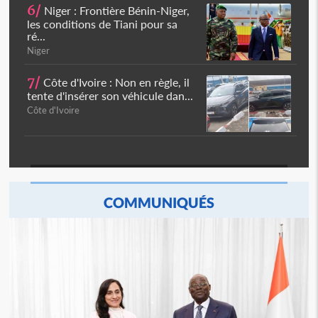
6/
Niger : Frontière Bénin-Niger,
les conditions de Tiani pour sa
ré...
Niger
7/
Côte d'Ivoire : Non en règle, il
tente d'insérer son véhicule dan...
Côte d'Ivoire
COMMUNIQUÉS