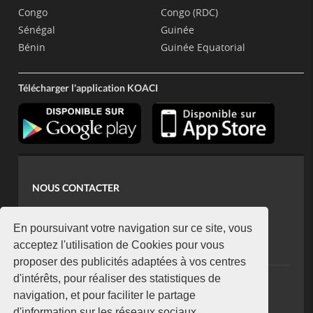
Congo
Congo (RDC)
Sénégal
Guinée
Bénin
Guinée Equatorial
Télécharger l'application KOACI
NOUS CONTACTER
contact@koaci.com
koaci@yahoo.fr
En poursuivant votre navigation sur ce site, vous
+225 07 08 85 52 93
acceptez l'utilisation de Cookies pour vous
proposer des publicités adaptées à vos centres
d'intérêts, pour réaliser des statistiques de
NEWSLETTER
navigation, et pour faciliter le partage
Restez connecté via notre newsletter
d'information sur les réseaux sociaux.