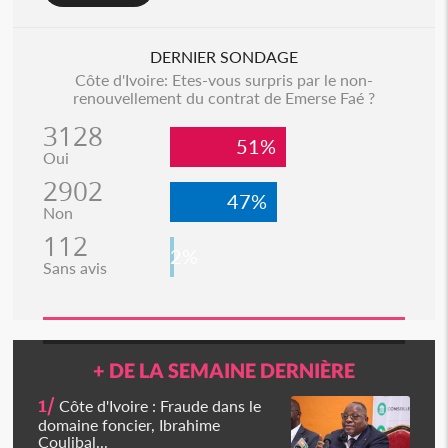
DERNIER SONDAGE
Côte d'Ivoire: Etes-vous surpris par le non-
renouvellement du contrat de Emerse Faé ?
3128
51%
Oui
2902
47%
Non
112
2%
Sans avis
+ DE LA SEMAINE DERNIÈRE
1/
Côte d'Ivoire : Fraude dans le
domaine foncier, Ibrahime
Coulibal...