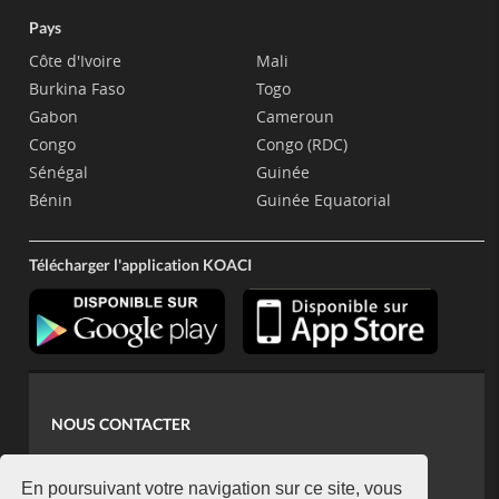
Pays
Côte d'Ivoire
Mali
Burkina Faso
Togo
Gabon
Cameroun
Congo
Congo (RDC)
Sénégal
Guinée
Bénin
Guinée Equatorial
Télécharger l'application KOACI
NOUS CONTACTER
contact@koaci.com
koaci@yahoo.fr
En poursuivant votre navigation sur ce site, vous