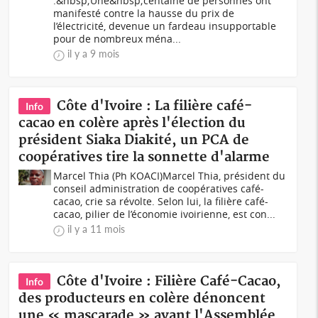
.&nbsp;Une&nbsp;centaine de personnes ont
manifesté contre la hausse du prix de
l’électricité, devenue un fardeau insupportable
pour de nombreux ména...
il y a 9 mois
Côte d'Ivoire : La filière café-
Info
cacao en colère après l'élection du
président Siaka Diakité, un PCA de
coopératives tire la sonnette d'alarme
Marcel Thia (Ph KOACI)Marcel Thia, président du
conseil administration de coopératives café-
cacao, crie sa révolte. Selon lui, la filière café-
cacao, pilier de l’économie ivoirienne, est con...
il y a 11 mois
Côte d'Ivoire : Filière Café-Cacao,
Info
des producteurs en colère dénoncent
une « mascarade » avant l'Assemblée