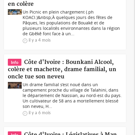
en colère
Un Picnic en plein chargement (.ph
KOACI.)&nbsp;À quelques jours des fêtes de
Pâques, les populations de Bouaké et de
plusieurs localités environnantes dans la région
de Gbêkê font face à un...
il y a 4 mois
Côte d'Ivoire : Bounkani Alcool,
Info
colère et machette, drame familial, un
oncle tue son neveu
Un drame familial s’est noué dans un
campement proche du village de Talahini, dans
le département de Nassian, au nord-est du pays.
Un cultivateur de 58 ans a mortellement blessé
son neveu, H...
il y a 6 mois
Côte d'Ivoire : Législatives à Man,
Info